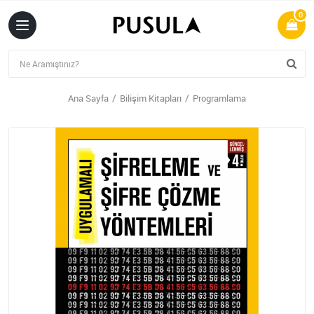
0
Ana Sayfa
Bilişim Kitapları
Programlama