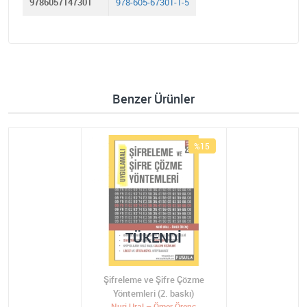
9786057147301
978-605-67301-1-5
Benzer Ürünler
%15
TÜKENDI
Şifreleme ve Şifre Çözme
Yöntemleri (2. baskı)
Nuri Ural – Ömer Örenç