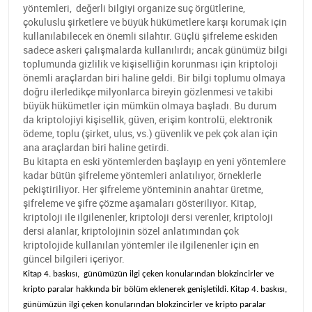
yöntemleri, değerli bilgiyi organize suç örgütlerine,
çokuluslu şirketlere ve büyük hükümetlere karşı korumak için
kullanılabilecek en önemli silahtır. Güçlü şifreleme eskiden
sadece askeri çalışmalarda kullanılırdı; ancak günümüz bilgi
toplumunda gizlilik ve kişiselliğin korunması için kriptoloji
önemli araçlardan biri haline geldi. Bir bilgi toplumu olmaya
doğru ilerledikçe milyonlarca bireyin gözlenmesi ve takibi
büyük hükümetler için mümkün olmaya başladı. Bu durum
da kriptolojiyi kişisellik, güven, erişim kontrolü, elektronik
ödeme, toplu (şirket, ulus, vs.) güvenlik ve pek çok alan için
ana araçlardan biri haline getirdi.
Bu kitapta en eski yöntemlerden başlayıp en yeni yöntemlere
kadar bütün şifreleme yöntemleri anlatılıyor, örneklerle
pekiştiriliyor. Her şifreleme yönteminin anahtar üretme,
şifreleme ve şifre çözme aşamaları gösteriliyor. Kitap,
kriptoloji ile ilgilenenler, kriptoloji dersi verenler, kriptoloji
dersi alanlar, kriptolojinin sözel anlatımından çok
kriptolojide kullanılan yöntemler ile ilgilenenler için en
güncel bilgileri içeriyor.
Kitap 4. baskısı, günümüzün ilgi çeken konularından blokzincirler ve
kripto paralar hakkında bir bölüm eklenerek genişletildi.
Kitap 4. baskısı,
günümüzün ilgi çeken konularından blokzincirler ve kripto paralar