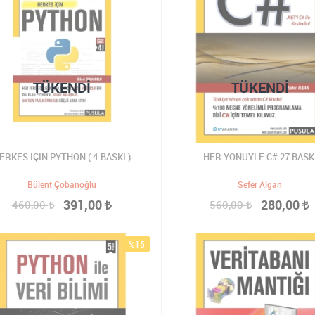
TÜKENDI
TÜKENDI
ERKES İÇİN PYTHON ( 4.BASKI )
HER YÖNÜYLE C# 27 BASK
Bülent Çobanoğlu
Sefer Algan
391,00
280,00
460,00
560,00
%15