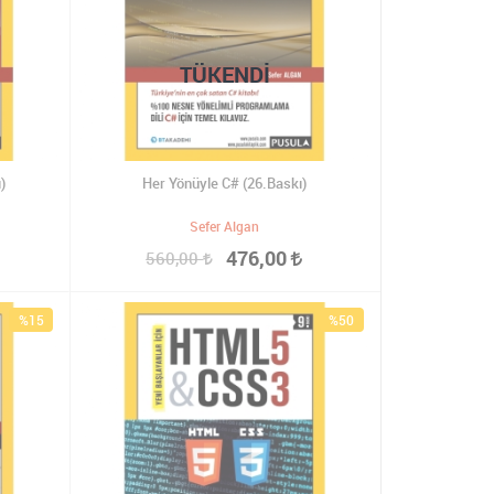
TÜKENDI
)
Her Yönüyle C# (26.Baskı)
Sefer Algan
476,00
560,00
%15
%50