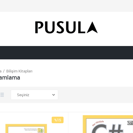
a
Bilişim Kitapları
ramlama
%15