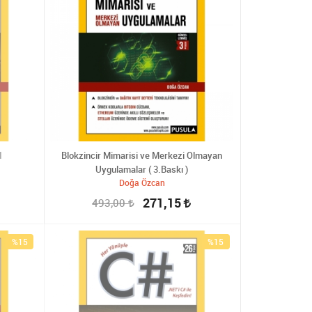
I
Blokzincir Mimarisi ve Merkezi Olmayan
Uygulamalar ( 3.Baskı )
Doğa Özcan
271,15
493,00
%15
%15