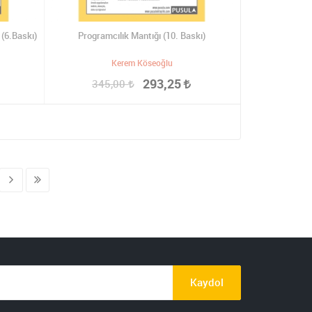
 (6.Baskı)
Programcılık Mantığı (10. Baskı)
Kerem Köseoğlu
293,25
345,00
Kaydol