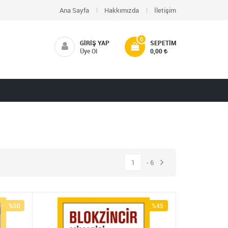
Ana Sayfa
Hakkımızda
İletişim
0
GIRIŞ YAP
SEPETIM
Üye Ol
0,00
1
6
%50
%45