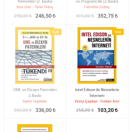
Yöntemleri (2. baskı)
ve Programcılık (2.Baskı)
Nuri Ural – Ömer Örenç
Fahrettin Erdinç
246,50
352,75
290,00
415,00
%40
%60
TÜKENDI
UML ve Dizayn Paternleri
Intel Edison ile Nesnelerin
2.Baskı
İnterneti
Aykut Taşdelen
Yavuz Çapkan - Furkan Avci
336,00
103,20
560,00
258,00