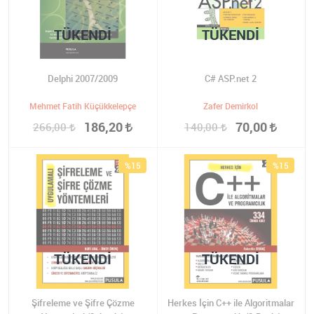
TÜKENDI
TÜKENDI
Delphi 2007/2009
C# ASP.net 2
Mehmet Fatih Küçükkelepçe
Zafer Demirkol
186,20
70,00
266,00
140,00
%15
%15
TÜKENDI
TÜKENDI
Şifreleme ve Şifre Çözme
Herkes İçin C++ ile Algoritmalar