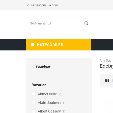
satis@pusula.com
KATEGORILER
Ana Sayf
Edebi
Edebiyat
Yazarlar
Ahmet Büke
(2)
Alain Jaubert
(1)
Albert Cossery
(1)