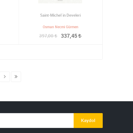
Saint-Michel´in Develeri
Osman Necmi Gürmen
337,45
397,00
Kaydol