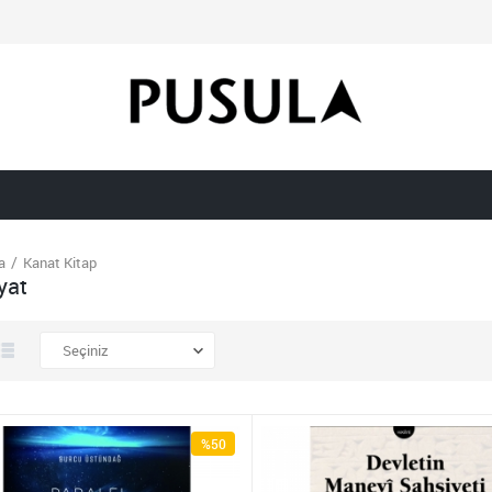
a
Kanat Kitap
yat
%50