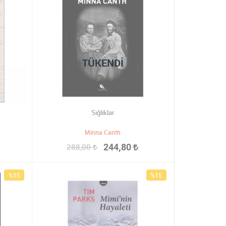
TÜKENDI
Sığlıklar
Minna Canth
244,80
288,00
%15
%15