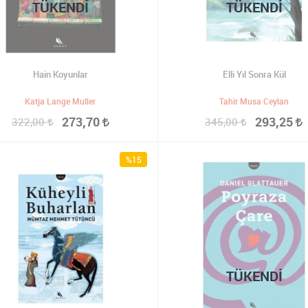
TÜKENDI
TÜKENDI
Hain Koyunlar
Elli Yıl Sonra Kül
Katja Lange Muller
Tahir Musa Ceylan
273,70
293,25
322,00
345,00
%15
TÜKENDI