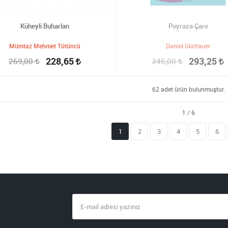
Küheyli Buharlan
Poyraza Çare
Mümtaz Mehmet Tütüncü
Daniel Glattauer
228,65
293,25
269,00
345,00
62 adet ürün bulunmuştur.
1
2
3
4
5
6