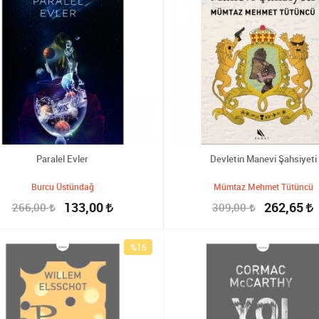
Paralel Evler
Devletin Manevi Şahsiyeti
Burcu Üstündağ
Mümtaz Mehmet Tütüncü
133,00
262,65
266,00
309,00
%15