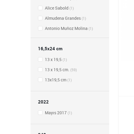
Alice Sabold
(1)
Almudena Grandes
(1)
Antonio Muñoz Molina
(1)
Aytekin Yılmaz & Behçet Çelik
(1)
16,5x24 cm
Aytekin Yılmaz & Sezai
Sarıoğlu
13 x 19,5
(1)
(1)
Behçet Çelik
13 x 19,5 cm.
(2)
(59)
Burcu Üstündağ
13x19,5 cm
(1)
(1)
Cormac McCarthy
(2)
Daniel Glattauer
(1)
2022
Daniel Koplowitz
(1)
Mayıs 2017
(1)
Dimitre Dinev
(1)
Guillaume Apollinaire
(2)