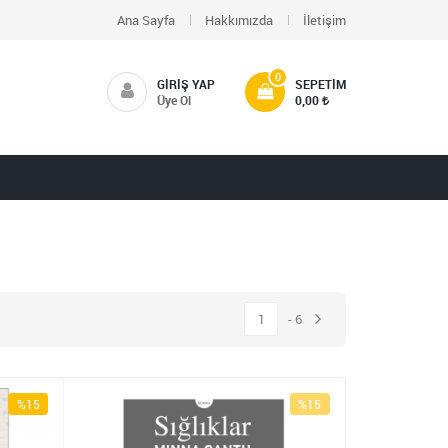
Ana Sayfa
Hakkımızda
İletişim
0
GIRIŞ YAP
SEPETIM
Üye Ol
0,00
1
6
%15
%15