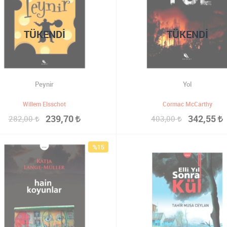
TÜKENDI
TÜKENDI
Peynir
Yol
Willem Elsschot
Cormac McCarthy
239,70
342,55
282,00
403,00
%15