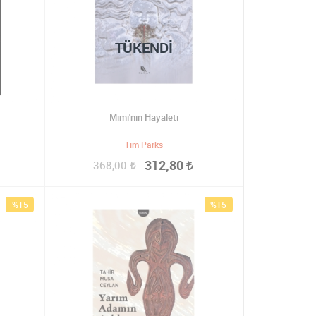
TÜKENDI
Mimi'nin Hayaleti
Tim Parks
312,80
368,00
%15
%15