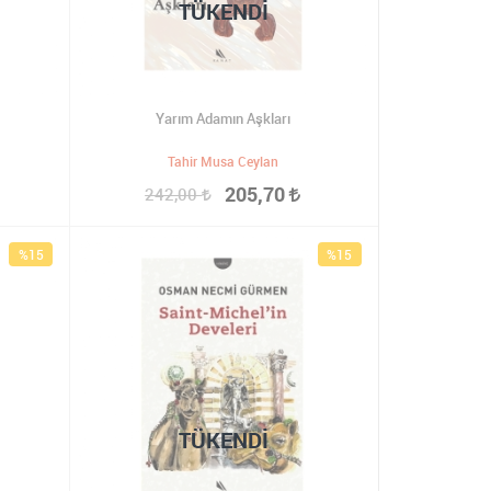
TÜKENDI
Yarım Adamın Aşkları
Tahir Musa Ceylan
205,70
242,00
%15
%15
TÜKENDI