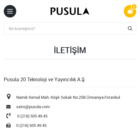
0
İLETIŞIM
Pusula 20 Teknoloji ve Yayıncılık A.Ş
Namık Kemal Mah. Köşk Sokak No:25B Ümraniye/İstanbul
satis@pusula.com
0 (216) 505 49 45
0 (216) 505 49 45