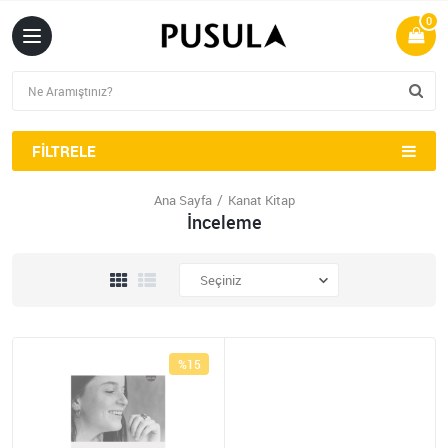
0
FILTRELE
Ana Sayfa
Kanat Kitap
İnceleme
%15