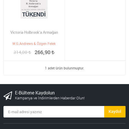
TÜKENDI
Victoria Holbrook’a Armağan
W.G.Andrews & Özgen Felek
266,90
314,00
1 adet ürün bulunmuştur.
E-Bültene Kaydolun
Kampanya ve İndirimlerden Haberdar Olun!
Kaydol