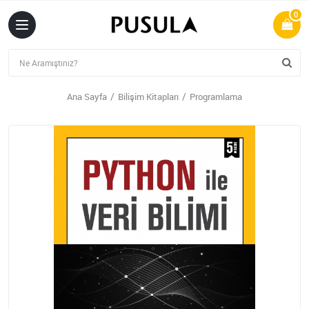
0
Ana Sayfa
Bilişim Kitapları
Programlama