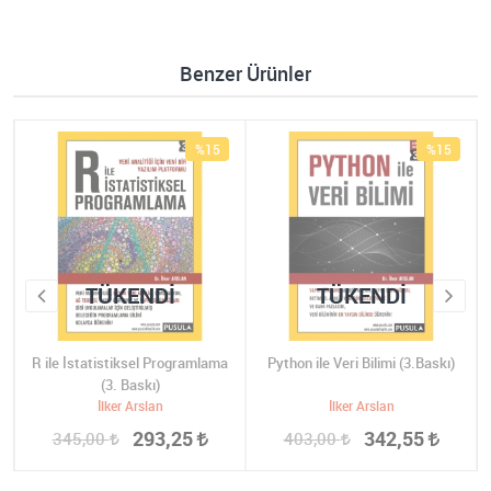
Benzer Ürünler
%15
%15
TÜKENDI
TÜKENDI
R ile İstatistiksel Programlama
Python ile Veri Bilimi (3.Baskı)
(3. Baskı)
İlker Arslan
İlker Arslan
293,25
342,55
345,00
403,00