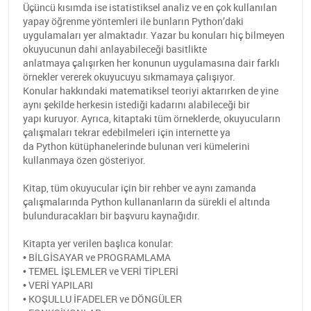
Üçüncü kısımda ise istatistiksel analiz ve en çok kullanılan
yapay öğrenme yöntemleri ile bunların Python’daki
uygulamaları yer almaktadır. Yazar bu konuları hiç bilmeyen
okuyucunun dahi anlayabileceği basitlikte
anlatmaya çalışırken her konunun uygulamasına dair farklı
örnekler vererek okuyucuyu sıkmamaya çalışıyor.
Konular hakkındaki matematiksel teoriyi aktarırken de yine
aynı şekilde herkesin istediği kadarını alabileceği bir
yapı kuruyor. Ayrıca, kitaptaki tüm örneklerde, okuyucuların
çalışmaları tekrar edebilmeleri için internette ya
da Python kütüphanelerinde bulunan veri kümelerini
kullanmaya özen gösteriyor.
Kitap, tüm okuyucular için bir rehber ve aynı zamanda
çalışmalarında Python kullananların da sürekli el altında
bulunduracakları bir başvuru kaynağıdır.
Kitapta yer verilen başlıca konular:
• BİLGİSAYAR ve PROGRAMLAMA
• TEMEL İŞLEMLER ve VERİ TİPLERİ
• VERİ YAPILARI
• KOŞULLU İFADELER ve DÖNGÜLER