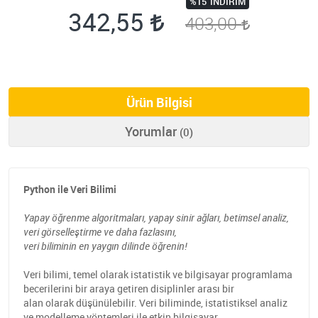
%15
İNDIRIM
342,55
403,00
Ürün Bilgisi
Yorumlar
(0)
Python ile Veri Bilimi
Yapay öğrenme algoritmaları, yapay sinir ağları, betimsel analiz,
veri görselleştirme ve daha fazlasını,
veri biliminin en yaygın dilinde öğrenin!
Veri bilimi, temel olarak istatistik ve bilgisayar programlama
becerilerini bir araya getiren disiplinler arası bir
alan olarak düşünülebilir. Veri biliminde, istatistiksel analiz
ve modelleme yöntemleri ile etkin bilgisayar