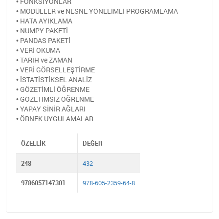
• FONKSİYONLAR
• MODÜLLER ve NESNE YÖNELİMLİ PROGRAMLAMA
• HATA AYIKLAMA
• NUMPY PAKETİ
• PANDAS PAKETİ
• VERİ OKUMA
• TARİH ve ZAMAN
• VERİ GÖRSELLEŞTİRME
• İSTATİSTİKSEL ANALİZ
• GÖZETİMLİ ÖĞRENME
• GÖZETİMSİZ ÖĞRENME
• YAPAY SİNİR AĞLARI
• ÖRNEK UYGULAMALAR
ÖZELLIK
DEĞER
248
432
9786057147301
978-605-2359-64-8