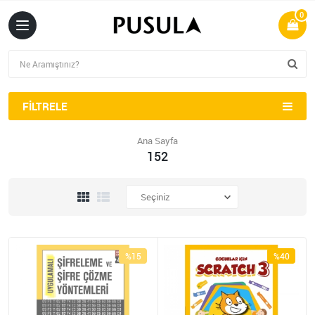
0
FILTRELE
Ana Sayfa
152
%15
%40