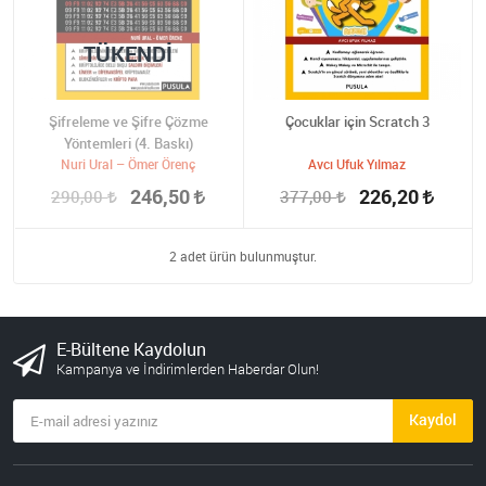
TÜKENDI
Şifreleme ve Şifre Çözme
Çocuklar için Scratch 3
Yöntemleri (4. Baskı)
Nuri Ural – Ömer Örenç
Avcı Ufuk Yılmaz
246,50
226,20
290,00
377,00
2 adet ürün bulunmuştur.
E-Bültene Kaydolun
Kampanya ve İndirimlerden Haberdar Olun!
Kaydol