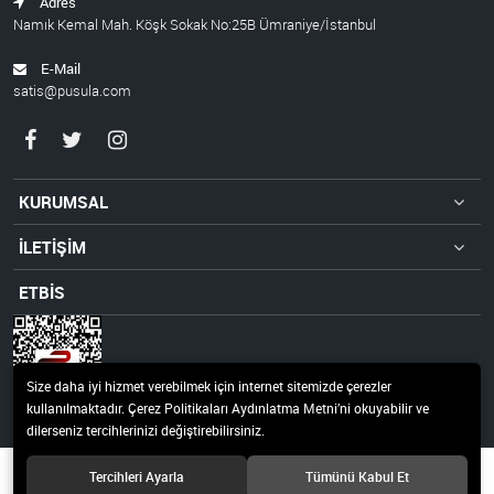
Adres
Namık Kemal Mah. Köşk Sokak No:25B Ümraniye/İstanbul
E-Mail
satis@pusula.com
KURUMSAL
İLETİŞİM
ETBİS
Size daha iyi hizmet verebilmek için internet sitemizde çerezler
kullanılmaktadır. Çerez Politikaları Aydınlatma Metni’ni okuyabilir ve
dilerseniz tercihlerinizi değiştirebilirsiniz.
© 2019 Pusula 20 Teknoloji ve Yayıncılık A.Ş Tüm hakları saklıdır.
Tercihleri Ayarla
Tümünü Kabul Et