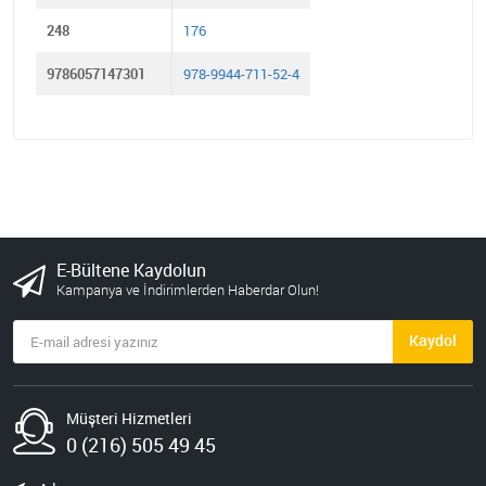
248
176
9786057147301
978-9944-711-52-4
E-Bültene Kaydolun
Kampanya ve İndirimlerden Haberdar Olun!
Kaydol
Müşteri Hizmetleri
0 (216) 505 49 45