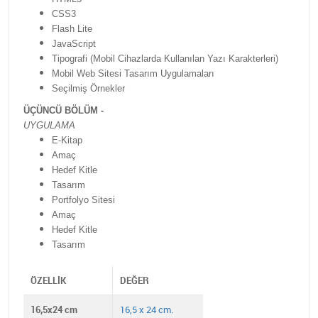
CSS3
Flash Lite
JavaScript
Tipografi (Mobil Cihazlarda Kullanılan Yazı Karakterleri)
Mobil Web Sitesi Tasarım Uygulamaları
Seçilmiş Örnekler
ÜÇÜNCÜ BÖLÜM -
UYGULAMA
E-Kitap
Amaç
Hedef Kitle
Tasarım
Portfolyo Sitesi
Amaç
Hedef Kitle
Tasarım
ÖZELLIK
DEĞER
16,5x24 cm
16,5 x 24 cm.