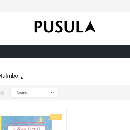
a
Malmborg
%15