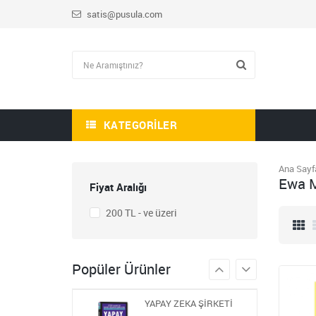
satis@pusula.com
HİKAYE-ROMAN-ANI
OKUMA SETİ
1.809,00
KATEGORILER
723,60
STEM ÖĞRETMEN
Ana Sayf
SETİ
Ewa 
Fiyat Aralığı
1.430,00
572,00
200 TL - ve üzeri
BLOKCHAİN SETİ 9
986,00
Popüler Ürünler
394,40
YAPAY ZEKA ŞİRKETİ