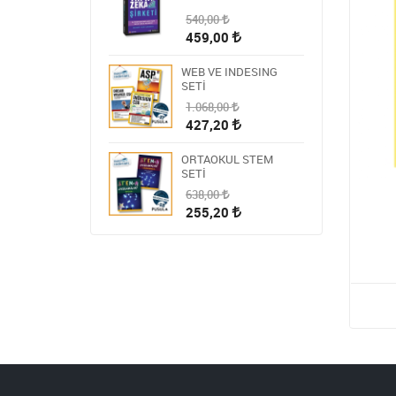
540,00
459,00
WEB VE INDESING
SETİ
1.068,00
427,20
ORTAOKUL STEM
SETİ
638,00
255,20
HİKAYE-ROMAN-ANI
OKUMA SETİ
1.809,00
723,60
STEM ÖĞRETMEN
SETİ
1.430,00
572,00