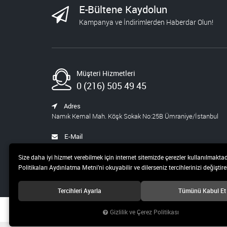
E-Bültene Kaydolun
BLOKCHAİN SETİ 9
Kampanya ve İndirimlerden Haberdar Olun!
986,00
394,40
YAPAY ZEKA ŞİRKETİ
Müşteri Hizmetleri
0 (216) 505 49 45
540,00
459,00
Adres
WEB VE INDESING
Namık Kemal Mah. Köşk Sokak No:25B Ümraniye/İstanbul
SETİ
1.068,00
E-Mail
427,20
satis@pusula.com
Size daha iyi hizmet verebilmek için internet sitemizde çerezler kullanılmaktad
ORTAOKUL STEM
Politikaları Aydınlatma Metni’ni okuyabilir ve dilerseniz tercihlerinizi değiştireb
SETİ
638,00
Tercihleri Ayarla
Tümünü Kabul Et
255,20
© 2019 Pusula 20 Teknoloji ve Yayıncılık A.Ş Tüm hakları saklıdır.
Gizlilik ve Çerez Politikası
HİKAYE-ROMAN-ANI
OKUMA SETİ