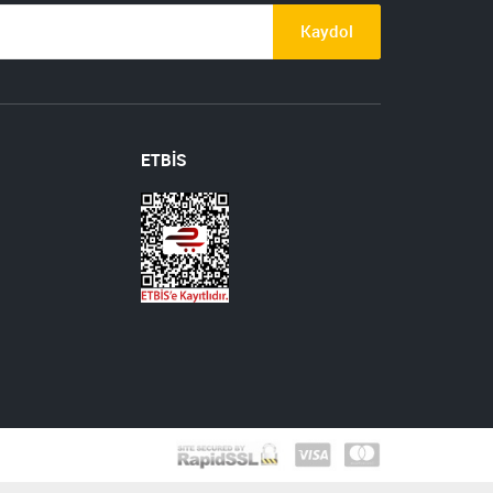
Kaydol
ETBİS