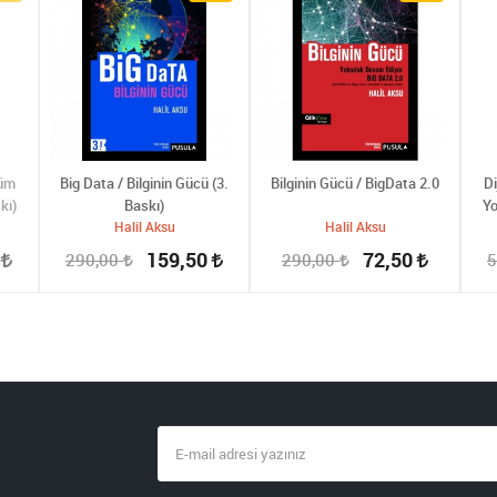
şüm
Big Data / Bilginin Gücü (3.
Bilginin Gücü / BigData 2.0
Di
kı)
Baskı)
Yo
Halil Aksu
Halil Aksu
5
159,50
72,50
290,00
290,00
5