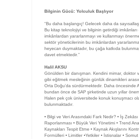
Bilginin Gücü: Yolculuk Başlıyor
“Bu daha başlangıç! Gelecek daha da sayısalla
Bu kitap teknolojiyi ve bilginin getirdiği imkânl
imkânlardan yararlanmayı ve kullanmayı önermekted
sektör yöneticilerinin bu imkânlardan yararlanma
heyecan duymaktadır, bu çağa katkıda bulunmay
davet etmektedir.”
Halil AKSU
Gönülden bir danışman. Kendini mimar, doktor v
gibi eğitmek mesleğinin günlük dinamikleri arası
Orta Doğu’da sürdürmektedir. Daha öncesinde Alma
bundan önce de SAP şirketinde uzun yıllar öneml
Halen pek çok üniversitede konuk konuşmacı olar
bulunmaktadır.
• Bilgi ve Veri Arasındaki Fark Nedir? • İş Zekâ
Raporlanması • Büyük Veri Yönetimi • Trend Anal
Kaynakları Tespit Etme • Kaynak Akışlarını Kontro
Formülleri • Limitler •Yetkiler • İstisnalar • S