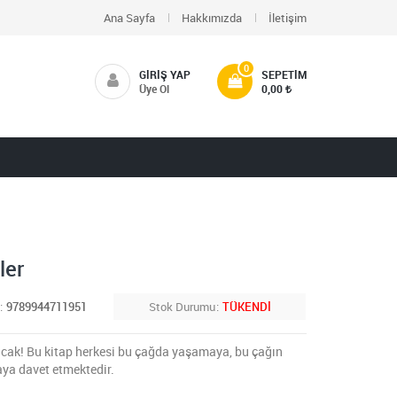
Ana Sayfa
Hakkımızda
İletişim
0
GIRIŞ YAP
SEPETIM
Üye Ol
0,00
ler
9789944711951
Stok Durumu
TÜKENDİ
cak! Bu kitap herkesi bu çağda yaşamaya, bu çağın
ya davet etmektedir.