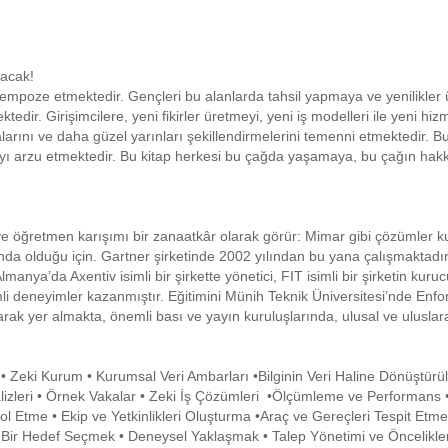
şacak!
arı empoze etmektedir. Gençleri bu alanlarda tahsil yapmaya ve yenilikler
ir. Girişimcilere, yeni fikirler üretmeyi, yeni iş modelleri ile yeni hi
larını ve daha güzel yarınları şekillendirmelerini temenni etmektedir. B
ı arzu etmektedir. Bu kitap herkesi bu çağda yaşamaya, bu çağın hak
e öğretmen karışımı bir zanaatkâr olarak görür: Mimar gibi çözümler k
nda olduğu için. Gartner şirketinde 2002 yılından bu yana çalışmaktadır
nya’da Axentiv isimli bir şirkette yönetici, FIT isimli bir şirketin kur
i deneyimler kazanmıştır. Eğitimini Münih Teknik Üniversitesi’nde Enfo
ak yer almakta, önemli bası ve yayın kuruluşlarında, ulusal ve uluslara
sı • Zeki Kurum • Kurumsal Veri Ambarları •Bilginin Veri Haline Dönüştür
izleri • Örnek Vakalar • Zeki İş Çözümleri •Ölçümleme ve Performans • 
l Etme • Ekip ve Yetkinlikleri Oluşturma •Araç ve Gereçleri Tespit Etmek 
omut Bir Hedef Seçmek • Deneysel Yaklaşmak • Talep Yönetimi ve Öncelik