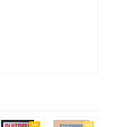
%45
%60