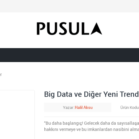
r
Big Data ve Diğer Yeni Trend
Yazar
Halil Aksu
Ürün Kodu
“Bu daha başlangıç! Gelecek daha da sayısallaşa
hakkını vermeye ve bu imkanlardan nasibini alma