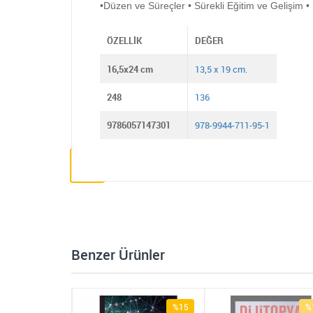
•Düzen ve Süreçler • Sürekli Eğitim ve Gelişim •
ÖZELLIK
DEĞER
16,5x24 cm
13,5 x 19 cm.
248
136
9786057147301
978-9944-711-95-1
Benzer Ürünler
%15
%15
%