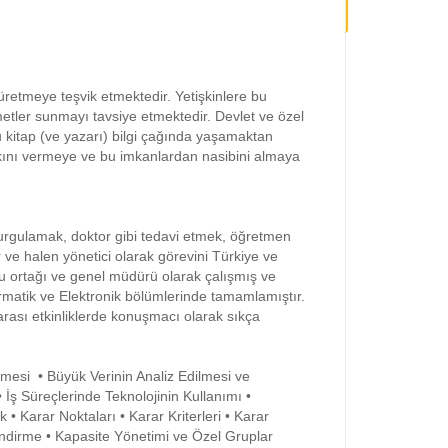
 üretmeye teşvik etmektedir. Yetişkinlere bu
zmetler sunmayı tavsiye etmektedir. Devlet ve özel
u kitap (ve yazarı) bilgi çağında yaşamaktan
kını vermeye ve bu imkanlardan nasibini almaya
urgulamak, doktor gibi tedavi etmek, öğretmen
 ve halen yönetici olarak görevini Türkiye ve
ucu ortağı ve genel müdürü olarak çalışmış ve
rmatik ve Elektronik bölümlerinde tamamlamıştır.
rası etkinliklerde konuşmacı olarak sıkça
ülmesi • Büyük Verinin Analiz Edilmesi ve
İş Süreçlerinde Teknolojinin Kullanımı •
• Karar Noktaları • Karar Kriterleri • Karar
lendirme • Kapasite Yönetimi ve Özel Gruplar