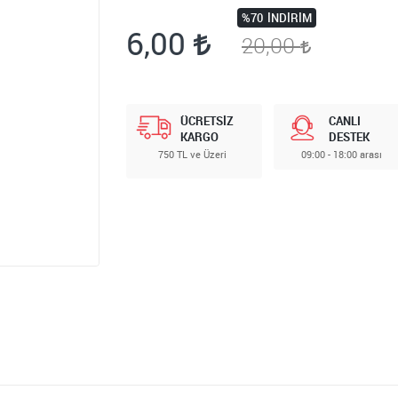
%70
İNDIRIM
6,00
20,00
ÜCRETSİZ
CANLI
KARGO
DESTEK
750 TL ve Üzeri
09:00 - 18:00 arası