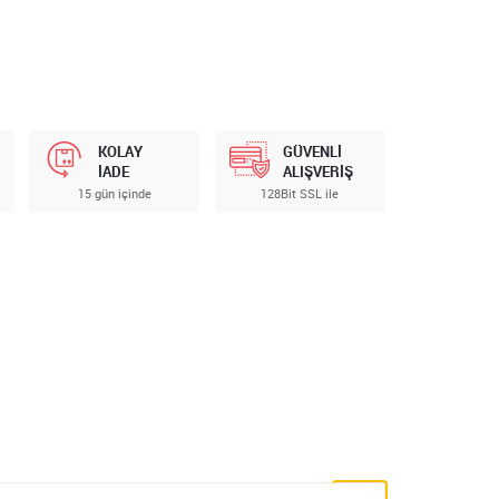
KOLAY
GÜVENLİ
İADE
ALIŞVERİŞ
15 gün içinde
128Bit SSL ile