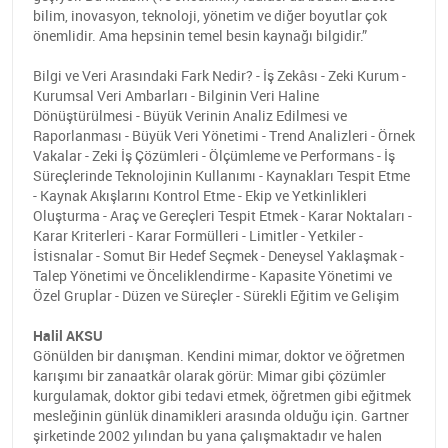
bilim, inovasyon, teknoloji, yönetim ve diğer boyutlar çok
önemlidir. Ama hepsinin temel besin kaynağı bilgidir.”
Bilgi ve Veri Arasındaki Fark Nedir? - İş Zekâsı - Zeki Kurum -
Kurumsal Veri Ambarları - Bilginin Veri Haline
Dönüştürülmesi - Büyük Verinin Analiz Edilmesi ve
Raporlanması - Büyük Veri Yönetimi - Trend Analizleri - Örnek
Vakalar - Zeki İş Çözümleri - Ölçümleme ve Performans - İş
Süreçlerinde Teknolojinin Kullanımı - Kaynakları Tespit Etme
- Kaynak Akışlarını Kontrol Etme - Ekip ve Yetkinlikleri
Oluşturma - Araç ve Gereçleri Tespit Etmek - Karar Noktaları -
Karar Kriterleri - Karar Formülleri - Limitler - Yetkiler -
İstisnalar - Somut Bir Hedef Seçmek - Deneysel Yaklaşmak -
Talep Yönetimi ve Önceliklendirme - Kapasite Yönetimi ve
Özel Gruplar - Düzen ve Süreçler - Sürekli Eğitim ve Gelişim
Halil AKSU
Gönülden bir danışman. Kendini mimar, doktor ve öğretmen
karışımı bir zanaatkâr olarak görür: Mimar gibi çözümler
kurgulamak, doktor gibi tedavi etmek, öğretmen gibi eğitmek
mesleğinin günlük dinamikleri arasında olduğu için. Gartner
şirketinde 2002 yılından bu yana çalışmaktadır ve halen