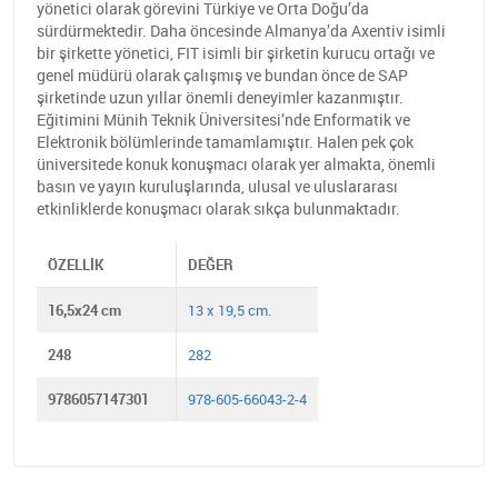
yönetici olarak görevini Türkiye ve Orta Doğu’da
sürdürmektedir. Daha öncesinde Almanya’da Axentiv isimli
bir şirkette yönetici, FIT isimli bir şirketin kurucu ortağı ve
genel müdürü olarak çalışmış ve bundan önce de SAP
şirketinde uzun yıllar önemli deneyimler kazanmıştır.
Eğitimini Münih Teknik Üniversitesi’nde Enformatik ve
Elektronik bölümlerinde tamamlamıştır. Halen pek çok
üniversitede konuk konuşmacı olarak yer almakta, önemli
basın ve yayın kuruluşlarında, ulusal ve uluslararası
etkinliklerde konuşmacı olarak sıkça bulunmaktadır.
ÖZELLIK
DEĞER
16,5x24 cm
13 x 19,5 cm.
248
282
9786057147301
978-605-66043-2-4