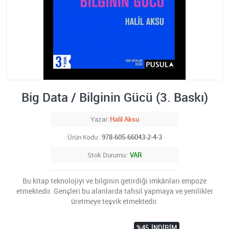
Big Data / Bilginin Gücü (3. Baskı)
Yazar
Halil Aksu
Ürün Kodu
978-605-66043-2-4-3
Stok Durumu
VAR
Bu kitap teknolojiyi ve bilginin getirdiği imkânları empoze
etmektedir. Gençleri bu alanlarda tahsil yapmaya ve yenilikler
üretmeye teşvik etmektedir.
%45
İNDIRIM