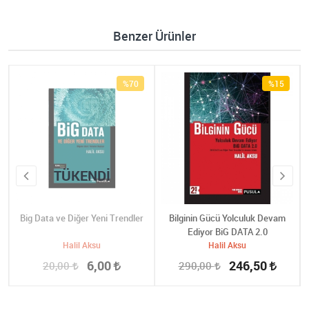
Benzer Ürünler
%70
%15
TÜKENDI
Big Data ve Diğer Yeni Trendler
Bilginin Gücü Yolculuk Devam
Ediyor BiG DATA 2.0
Halil Aksu
Halil Aksu
6,00
246,50
20,00
290,00