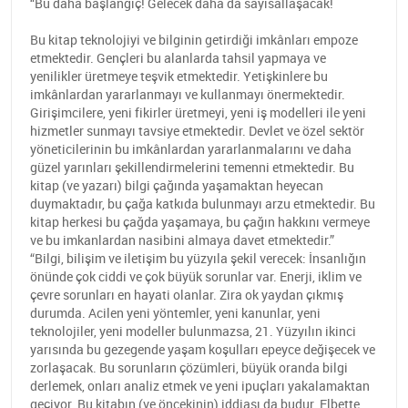
“Bu daha başlangıç! Gelecek daha da sayısallaşacak!
Bu kitap teknolojiyi ve bilginin getirdiği imkânları empoze
etmektedir. Gençleri bu alanlarda tahsil yapmaya ve
yenilikler üretmeye teşvik etmektedir. Yetişkinlere bu
imkânlardan yararlanmayı ve kullanmayı önermektedir.
Girişimcilere, yeni fikirler üretmeyi, yeni iş modelleri ile yeni
hizmetler sunmayı tavsiye etmektedir. Devlet ve özel sektör
yöneticilerinin bu imkânlardan yararlanmalarını ve daha
güzel yarınları şekillendirmelerini temenni etmektedir. Bu
kitap (ve yazarı) bilgi çağında yaşamaktan heyecan
duymaktadır, bu çağa katkıda bulunmayı arzu etmektedir. Bu
kitap herkesi bu çağda yaşamaya, bu çağın hakkını vermeye
ve bu imkanlardan nasibini almaya davet etmektedir.”
“Bilgi, bilişim ve iletişim bu yüzyıla şekil verecek: İnsanlığın
önünde çok ciddi ve çok büyük sorunlar var. Enerji, iklim ve
çevre sorunları en hayati olanlar. Zira ok yaydan çıkmış
durumda. Acilen yeni yöntemler, yeni kanunlar, yeni
teknolojiler, yeni modeller bulunmazsa, 21. Yüzyılın ikinci
yarısında bu gezegende yaşam koşulları epeyce değişecek ve
zorlaşacak. Bu sorunların çözümleri, büyük oranda bilgi
derlemek, onları analiz etmek ve yeni ipuçları yakalamaktan
geçiyor. Bu kitabın (ve öncekinin) iddiası da budur. Elbette