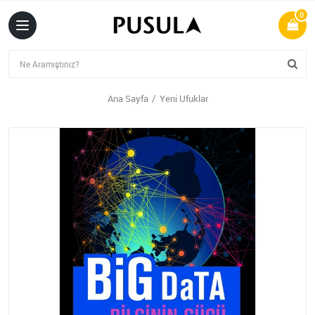
0
Ana Sayfa
Yeni Ufuklar