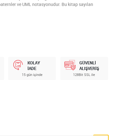
paternler ve UML notasyonudur. Bu kitap sayılan
KOLAY
GÜVENLİ
İADE
ALIŞVERİŞ
15 gün içinde
128Bit SSL ile