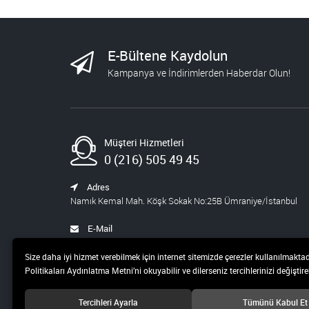
E-Bültene Kaydolun
Kampanya ve İndirimlerden Haberdar Olun!
Müşteri Hizmetleri
0 (216) 505 49 45
Adres
Namık Kemal Mah. Köşk Sokak No:25B Ümraniye/İstanbul
E-Mail
satis@pusula.com
Size daha iyi hizmet verebilmek için internet sitemizde çerezler kullanılmaktad
Politikaları Aydınlatma Metni’ni okuyabilir ve dilerseniz tercihlerinizi değiştireb
Tercihleri Ayarla
Tümünü Kabul Et