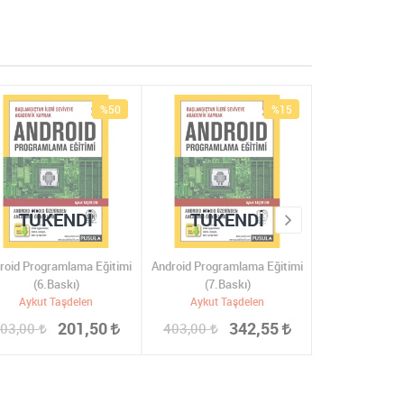
%50
%15
TÜKENDI
TÜKENDI
roid Programlama Eğitimi
Android Programlama Eğitimi
UML Swift ve
(6.Baskı)
(7.Baskı)
Dizayn Pa
Aykut Taşdelen
Aykut Taşdelen
Aykut Ta
201,50
342,55
03,00
403,00
522,00