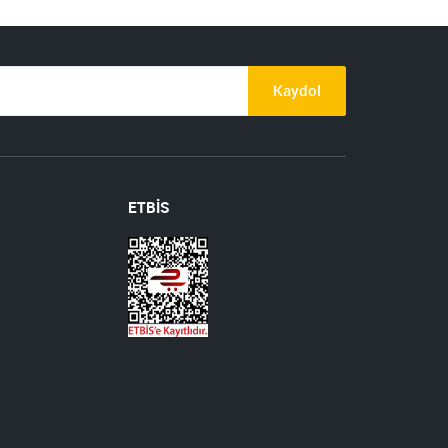
Kaydol
ETBİS