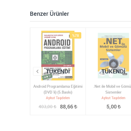
Benzer Ürünler
%40
%78
KENDI
TÜKENDI
TÜKENDI
ayn Paternleri
Android Programlama Eğitimi
.Net ile Mobil ve Gömü
Baskı
(DVD´li) (5.Baskı)
Sistemler
 Taşdelen
Aykut Taşdelen
Aykut Taşdelen
336,00
88,66
5,00
403,00