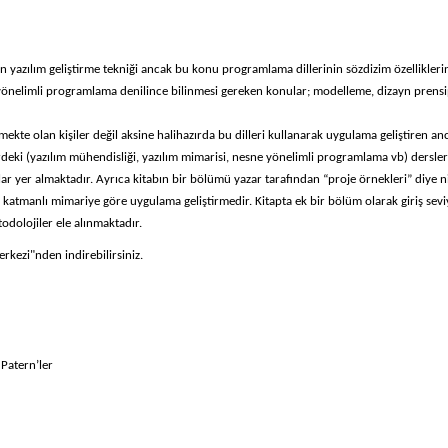
azılım geliştirme tekniği ancak bu konu programlama dillerinin sözdizim özelliklerinde
 yönelimli programlama denilince bilinmesi gereken konular; modelleme, dizayn prensi
mekte olan kişiler değil aksine halihazırda bu dilleri kullanarak uygulama geliştiren an
erdeki (yazılım mühendisliği, yazılım mimarisi, nesne yönelimli programlama vb) dersler
 yer almaktadır. Ayrıca kitabın bir bölümü yazar tarafından “proje örnekleri” diye nit
 katmanlı mimariye göre uygulama geliştirmedir. Kitapta ek bir bölüm olarak giriş se
dolojiler ele alınmaktadır.
rkezi"nden indirebilirsiniz.
 Patern’ler