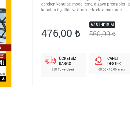
gereken konular; modelleme, dizayn prensipleri, 
konuları üç dilde ve örneklerle ele almaktadır.
%15
İNDIRIM
476,00
560,00
ÜCRETSİZ
CANLI
KARGO
DESTEK
750 TL ve Üzeri
09:00 - 18:00 arası