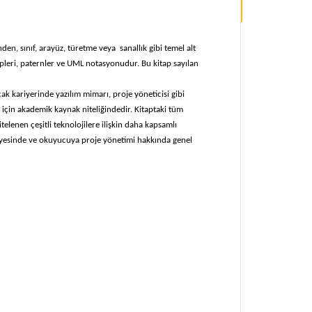
n, sınıf, arayüz, türetme veya sanallık gibi temel alt
pleri, paternler ve UML notasyonudur. Bu kitap sayılan
cak kariyerinde yazılım mimarı, proje yöneticisi gibi
 için akademik kaynak niteliğindedir. Kitaptaki tüm
elenen çeşitli teknolojilere ilişkin daha kapsamlı
viyesinde ve okuyucuya proje yönetimi hakkında genel