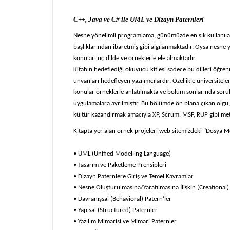
C++, Java ve C# ile UML ve Dizayn Paternleri
Nesne yönelimli programlama, günümüzde en sık kullanılan y
başlıklarından ibaretmiş gibi algılanmaktadır. Oysa nesne
konuları üç dilde ve örneklerle ele almaktadır.
Kitabın hedeflediği okuyucu kitlesi sadece bu dilleri öğren
unvanları hedefleyen yazılımcılardır. Özellikle üniversitel
konular örneklerle anlatılmakta ve bölüm sonlarında sorular
uygulamalara ayrılmıştır. Bu bölümde ön plana çıkan olgu;
kültür kazandırmak amacıyla XP, Scrum, MSF, RUP gibi meto
Kitapta yer alan örnek projeleri web sitemizdeki "Dosya Me
• UML (Unified Modelling Language)
• Tasarım ve Paketleme Prensipleri
• Dizayn Paternlere Giriş ve Temel Kavramlar
• Nesne Oluşturulmasına/Yaratılmasına İlişkin (Creational)
• Davranışsal (Behavioral) Patern’ler
• Yapısal (Structured) Paternler
• Yazılım Mimarisi ve Mimari Paternler