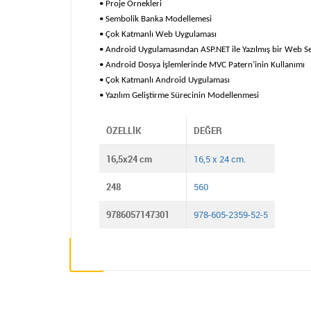
• Proje Örnekleri
• Sembolik Banka Modellemesi
• Çok Katmanlı Web Uygulaması
• Android Uygulamasından ASP.NET ile Yazılmış bir Web Se
• Android Dosya İşlemlerinde MVC Patern’inin Kullanımı
• Çok Katmanlı Android Uygulaması
• Yazılım Geliştirme Sürecinin Modellenmesi
ÖZELLIK
DEĞER
16,5x24 cm
16,5 x 24 cm.
248
560
9786057147301
978-605-2359-52-5