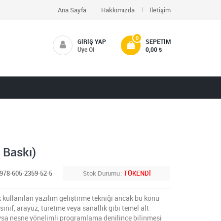
Ana Sayfa
Hakkımızda
İletişim
0
GIRIŞ YAP
SEPETIM
Üye Ol
0,00
 Baskı)
978-605-2359-52-5
Stok Durumu
TÜKENDİ
ullanılan yazılım geliştirme tekniği ancak bu konu
ınıf, arayüz, türetme veya sanallık gibi temel alt
Oysa nesne yönelimli programlama denilince bilinmesi