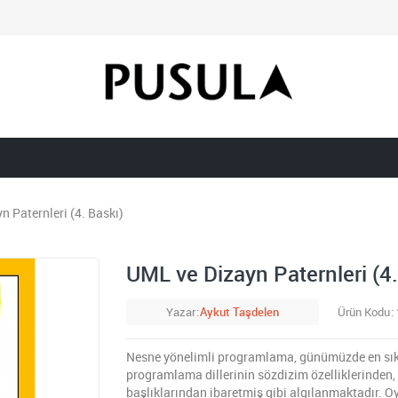
n Paternleri (4. Baskı)
UML ve Dizayn Paternleri (4.
Yazar
Aykut Taşdelen
Ürün Kodu
Nesne yönelimli programlama, günümüzde en sık k
programlama dillerinin sözdizim özelliklerinden, s
başlıklarından ibaretmiş gibi algılanmaktadır. 