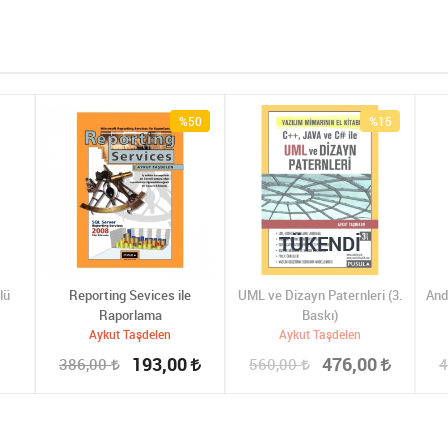
%50
%15
TÜKENDI
lü
Reporting Sevices ile
UML ve Dizayn Paternleri (3.
And
Raporlama
Baskı)
Aykut Taşdelen
Aykut Taşdelen
193,00
476,00
386,00
560,00
4