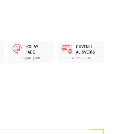
KOLAY
GÜVENLİ
İADE
ALIŞVERİŞ
15 gün içinde
128Bit SSL ile