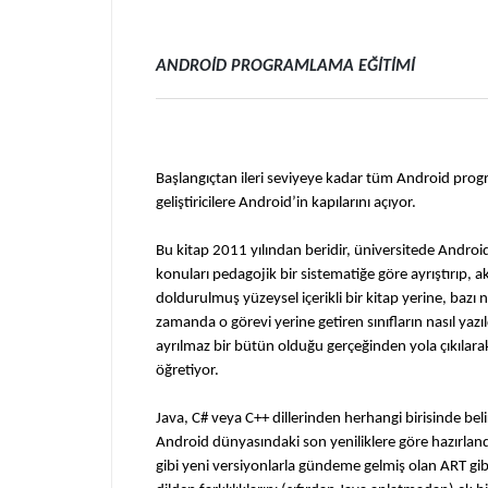
ANDROID PROGRAMLAMA EĞITIMI
Başlangıçtan ileri seviyeye kadar tüm Android progr
geliştiricilere Android’in kapılarını açıyor.
Bu kitap 2011 yılından beridir, üniversitede Android
konuları pedagojik bir sistematiğe göre ayrıştırıp, 
doldurulmuş yüzeysel içerikli bir kitap yerine, bazı
zamanda o görevi yerine getiren sınıfların nasıl yazı
ayrılmaz bir bütün olduğu gerçeğinden yola çıkılarak,
öğretiyor.
Java, C# veya C++ dillerinden herhangi birisinde be
Android dünyasındaki son yeniliklere göre hazırlandı
gibi yeni versiyonlarla gündeme gelmiş olan ART gibi 