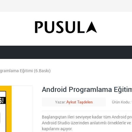
gramlama Eğitimi (6.Baskı)
Android Programlama Eğitim
Yazar
Aykut Taşdelen
Ürün Kodu
Başlangıçtan ileri seviyeye kadar tüm Android p
Android Studio üzerinden anlatımlı örneklerle ve u
kapılarını açıyor.