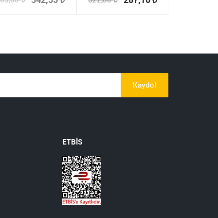
Kaydol
ETBİS