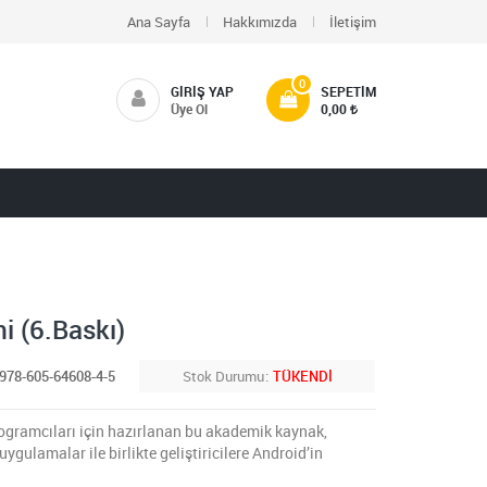
Ana Sayfa
Hakkımızda
İletişim
0
GIRIŞ YAP
SEPETIM
Üye Ol
0,00
i (6.Baskı)
978-605-64608-4-5
Stok Durumu
TÜKENDİ
rogramcıları için hazırlanan bu akademik kaynak,
ygulamalar ile birlikte geliştiricilere Android’in