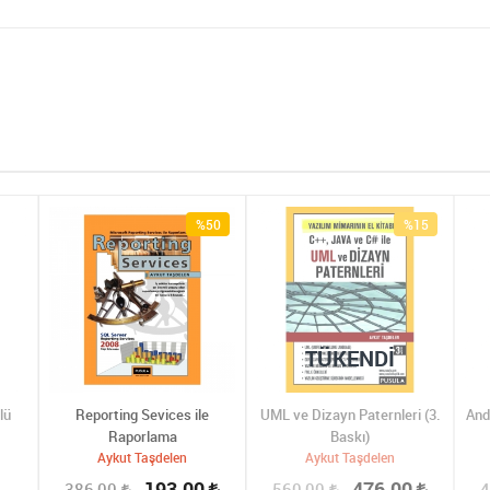
%50
%15
TÜKENDI
lü
Reporting Sevices ile
UML ve Dizayn Paternleri (3.
And
Raporlama
Baskı)
Aykut Taşdelen
Aykut Taşdelen
193,00
476,00
386,00
560,00
4