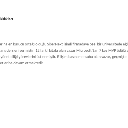
lılıkları
ar halen kurucu ortağı olduğu SiberNext isimli firmadave özel bir üniversitede e
s dersleri vermiştir. 12 farklı kitabı olan yazar Microsoft’tan 7 kez MVP ödülü al
öneticiliği görevlerini üstlenmiştir. Bilişim basını mensubu olan yazar, geçmişte
iyetlerine devam etmektedir.