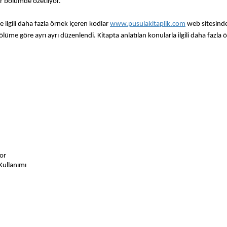
bir bölümde özetliyor.
le ilgili daha fazla örnek içeren kodlar
www.pusulakitaplik.com
web sitesinde
üme göre ayrı ayrı düzenlendi. Kitapta anlatılan konularla ilgili daha fazla 
or
Kullanımı