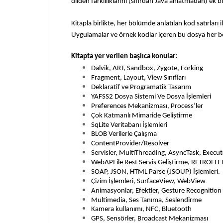
dilden farklılıklarını (sıfırdan Java anlatmadan) ek 
Kitapla birlikte, her bölümde anlatılan kod satırları i
Uygulamalar ve örnek kodlar içeren bu dosya her böl
Kitapta yer verilen başlıca konular:
Dalvik, ART, Sandbox, Zygote, Forking
Fragment, Layout, View Sınıfları
Deklaratif ve Programatik Tasarım
YAFSS2 Dosya Sistemi Ve Dosya İşlemleri
Preferences Mekanizması, Process’ler
Çok Katmanlı Mimaride Geliştirme
SqLite Veritabanı İşlemleri
BLOB Verilerle Çalışma
ContentProvider/Resolver
Servisler, MultiThreading, AsyncTask, Execut
WebAPI ile Rest Servis Geliştirme, RETROFIT 
SOAP, JSON, HTML Parse (JSOUP) İşlemleri.
Çizim İşlemleri, SurfaceView, WebView
Animasyonlar, Efektler, Gesture Recognition
Multimedia, Ses Tanıma, Seslendirme
Kamera kullanımı, NFC, Bluetooth
GPS, Sensörler, Broadcast Mekanizması