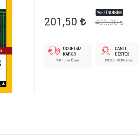
%50
İNDIRIM
201,50
403,00
ÜCRETSİZ
CANLI
KARGO
DESTEK
750 TL ve Üzeri
09:00 - 18:00 arası