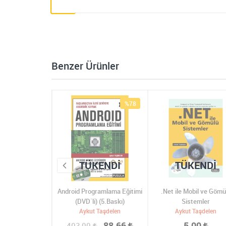
Benzer Ürünler
%40
%78
KENDI
TÜKENDI
TÜKENDI
ayn Paternleri
Android Programlama Eğitimi
.Net ile Mobil ve Gömü
Baskı
(DVD´li) (5.Baskı)
Sistemler
 Taşdelen
Aykut Taşdelen
Aykut Taşdelen
336,00
88,66
5,00
403,00