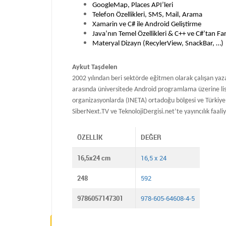
GoogleMap, Places API’leri
Telefon Özellikleri, SMS, Mail, Arama
Xamarin ve C# ile Android Geliştirme
Java’nın Temel Özellikleri & C++ ve C#’tan Fark
Materyal Dizayn (RecylerView, SnackBar, …)
Aykut Taşdelen
2002 yılından beri sektörde eğitmen olarak çalışan yaz
arasında üniversitede Android programlama üzerine lisan
organizasyonlarda (INETA) ortadoğu bölgesi ve Türkiye y
SiberNext.TV ve TeknolojiDergisi.net’te yayıncılık faal
ÖZELLIK
DEĞER
16,5x24 cm
16,5 x 24
248
592
9786057147301
978-605-64608-4-5