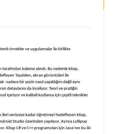
mlı örnekler ve uygulamalar ile birlikte
en tarafından kaleme alındı. Bu nedenle kitap,
defleyen Taşdelen, ekran görüntüleri ile
 -sadece bir şeyin nasıl yapıldığını değil aynı
ım detaylarını da inceliyor. Teori ve pratiğin
 içeriyor ve kaliteli kodlama için çeşitli teknikler
n ileri seviyeye kadar öğretmeyi hedefleyen kitap,
ndroid Studio üzerinden yapılıyor. Ayrıca Lollipop
or. Kitap C# ve C++ programcıları için Java’nın bu iki