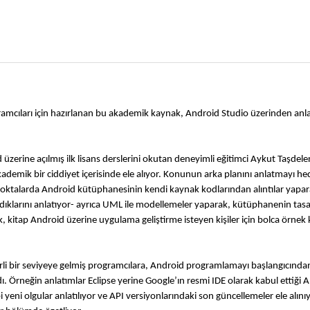
amcıları için hazırlanan bu akademik kaynak, Android Studio üzerinden anlatı
 üzerine açılmış ilk lisans derslerini okutan deneyimli eğitimci Aykut Taşdel
akademik bir ciddiyet içerisinde ele alıyor. Konunun arka planını anlatmayı he
 noktalarda Android kütüphanesinin kendi kaynak kodlarından alıntılar yaparak
ldıklarını anlatıyor- ayrıca UML ile modellemeler yaparak, kütüphanenin tasar
 kitap Android üzerine uygulama geliştirme isteyen kişiler için bolca örnek kod
lirli bir seviyeye gelmiş programcılara, Android programlamayı başlangıcında
. Örneğin anlatımlar Eclipse yerine Google’ın resmi IDE olarak kabul ettiği A
yeni olgular anlatılıyor ve API versiyonlarındaki son güncellemeler ele alınıy