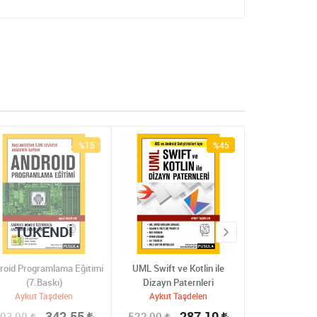
%15
%45
TÜKENDI
TÜKE
roid Programlama Eğitimi
UML Swift ve Kotlin ile
UML ve Dizayn P
(7.Baskı)
Dizayn Paternleri
Bask
Aykut Taşdelen
Aykut Taşdelen
Aykut Ta
342,55
287,10
03,00
522,00
560,00