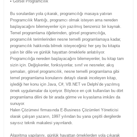
• Görsel Programcılık
Bu sorulardan yola çıkarak, programcılığı masaya yatıran
Programcılık Mantığı, programcı olmak isteyen ama nereden
başlayacağını bilemeyenler için yazılmış benzersiz bir kaynak.
Temel programlama öğelerinden, görsel programcılığa,
programcılık terimlerinden nesne temelli programlamaya kadar,
programcılık hakkında bilmek isteyeceğiniz her şey bu kitapta
yalın bir dille ve günlük hayattan örneklerle anlatılıyor.
Programcılığa nereden başlayacağını bilemeyenler, bu kitap tam
sizin için. Değişkenler, fonksiyonlar, sınıf ve nesneler, akış
şemaları, görsel programcılık, nesne temelli programlama gibi
temel programlama konularını detaylı olarak inceleyen kitap,
işlediği her konu için Java, C#, VB.NET ve Delphi’de yazılmış
örnek uygulamalar da içeriyor. Böylece en çok kullanılan bu dört
programlama dilini de bir arada görme ve kıyaslama imkânı da
sunuyor.
Halen Çözümevi firmasında E-Business Çözümleri Yöneticisi
olarak çalışan yazarın, 1997 yılından bu yana çeşitli dergilerde
sayısız teknik makalesi yayınlandı.
Algoritma yapılarını, günlük hayattan örneklerden yola çıkarak