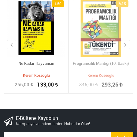
%50
%15
TÜKENDI
Ne Kadar Hayvansın
Programcılık Mantığı (10. Baskı)
Kerem Köseoğlu
Kerem Köseoğlu
133,00
293,25
266,00
345,00
E-Bültene Kaydolun
Kampanya ve İndirimlerden Haberdar Olun!