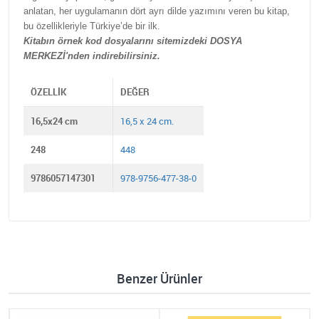
anlatan, her uygulamanın dört ayrı dilde yazımını veren bu kitap,
bu özellikleriyle Türkiye’de bir ilk.
Kitabın örnek kod dosyalarını sitemizdeki DOSYA
MERKEZİ'nden indirebilirsiniz.
ÖZELLIK
DEĞER
16,5x24 cm
16,5 x 24 cm.
248
448
9786057147301
978-9756-477-38-0
Benzer Ürünler