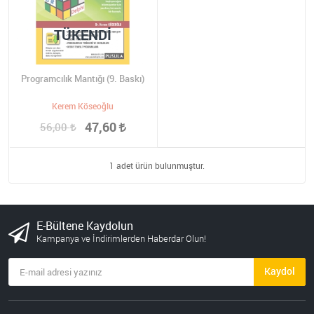
TÜKENDI
Programcılık Mantığı (9. Baskı)
Kerem Köseoğlu
47,60
56,00
1 adet ürün bulunmuştur.
E-Bültene Kaydolun
Kampanya ve İndirimlerden Haberdar Olun!
Kaydol