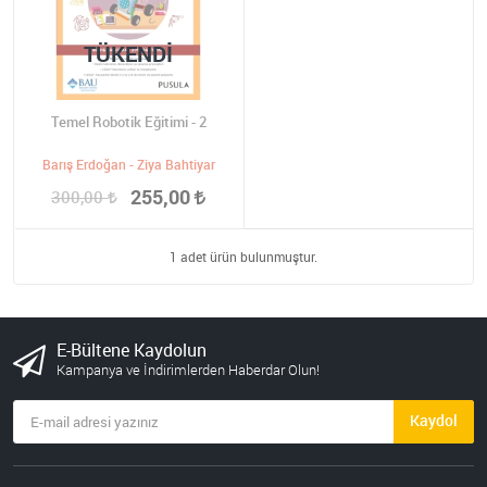
TÜKENDI
Temel Robotik Eğitimi - 2
Barış Erdoğan - Ziya Bahtiyar
255,00
300,00
1 adet ürün bulunmuştur.
E-Bültene Kaydolun
Kampanya ve İndirimlerden Haberdar Olun!
Kaydol