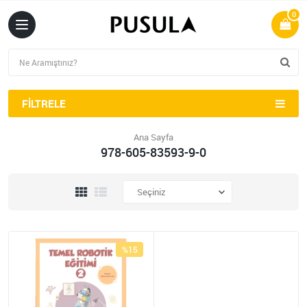
0
FILTRELE
Ana Sayfa
978-605-83593-9-0
%15