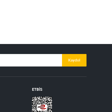
Kaydol
ETBİS