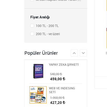
1.809,00
723,60
Fiyat Aralığı
STEM ÖĞRETMEN
SETİ
100 TL - 200 TL
1.430,00
572,00
200 TL - ve üzeri
BLOKCHAİN SETİ 9
986,00
Popüler Ürünler
394,40
YAPAY ZEKA ŞİRKETİ
540,00
459,00
WEB VE INDESING
SETİ
1.068,00
427,20