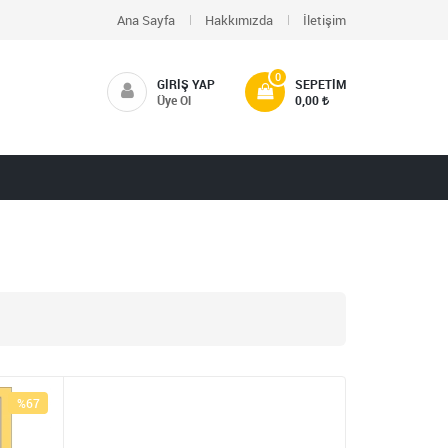
Ana Sayfa
Hakkımızda
İletişim
0
GIRIŞ YAP
SEPETIM
Üye Ol
0,00
%67