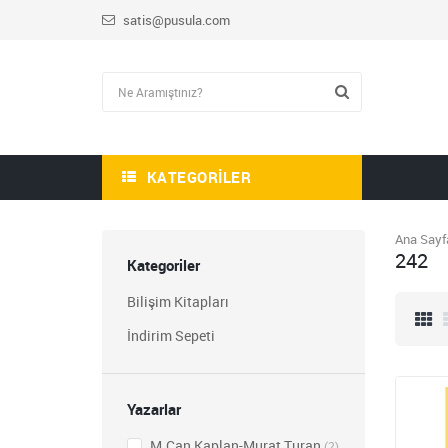
satis@pusula.com
KATEGORILER
Ana Sayf
242
Kategoriler
Bilişim Kitapları
İndirim Sepeti
Yazarlar
HİKAYE-ROMAN-ANI
OKUMA SETİ
M.Can Kaplan-Murat Turan
(2)