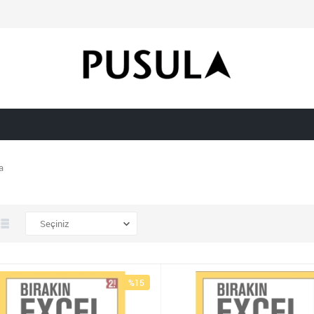
a
%15