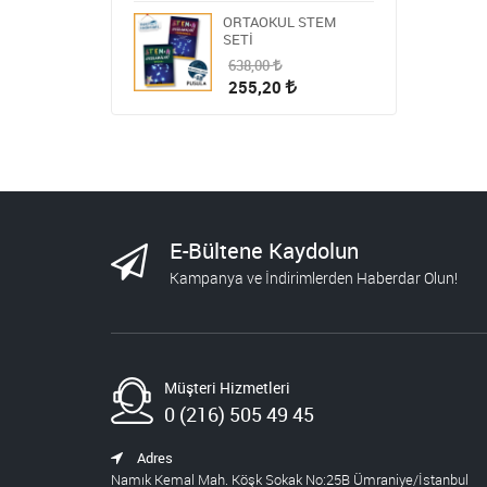
ORTAOKUL STEM
SETİ
638,00
255,20
HİKAYE-ROMAN-ANI
OKUMA SETİ
1.809,00
723,60
STEM ÖĞRETMEN
E-Bültene Kaydolun
SETİ
Kampanya ve İndirimlerden Haberdar Olun!
1.430,00
572,00
BLOKCHAİN SETİ 9
Müşteri Hizmetleri
986,00
394,40
0 (216) 505 49 45
YAPAY ZEKA ŞİRKETİ
Adres
Namık Kemal Mah. Köşk Sokak No:25B Ümraniye/İstanbul