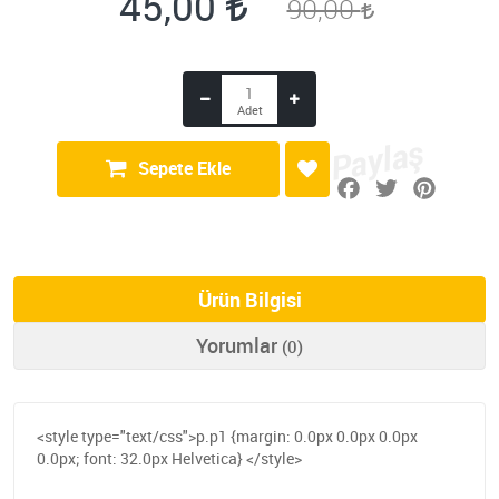
45,00
90,00
Sepete Ekle
Ürün Bilgisi
Yorumlar
(0)
<style type="text/css">p.p1 {margin: 0.0px 0.0px 0.0px
0.0px; font: 32.0px Helvetica} </style>