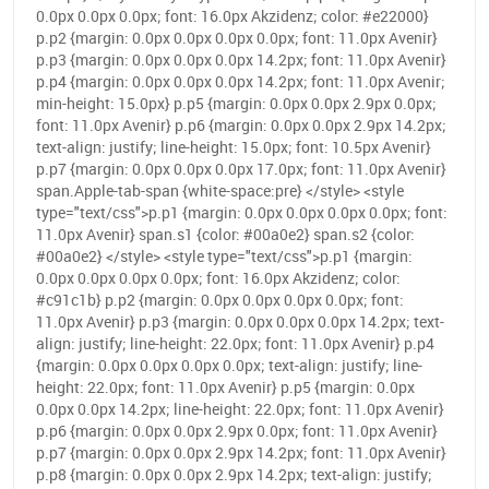
0.0px 0.0px 0.0px; font: 16.0px Akzidenz; color: #e22000}
p.p2 {margin: 0.0px 0.0px 0.0px 0.0px; font: 11.0px Avenir}
p.p3 {margin: 0.0px 0.0px 0.0px 14.2px; font: 11.0px Avenir}
p.p4 {margin: 0.0px 0.0px 0.0px 14.2px; font: 11.0px Avenir;
min-height: 15.0px} p.p5 {margin: 0.0px 0.0px 2.9px 0.0px;
font: 11.0px Avenir} p.p6 {margin: 0.0px 0.0px 2.9px 14.2px;
text-align: justify; line-height: 15.0px; font: 10.5px Avenir}
p.p7 {margin: 0.0px 0.0px 0.0px 17.0px; font: 11.0px Avenir}
span.Apple-tab-span {white-space:pre} </style> <style
type="text/css">p.p1 {margin: 0.0px 0.0px 0.0px 0.0px; font:
11.0px Avenir} span.s1 {color: #00a0e2} span.s2 {color:
#00a0e2} </style> <style type="text/css">p.p1 {margin:
0.0px 0.0px 0.0px 0.0px; font: 16.0px Akzidenz; color:
#c91c1b} p.p2 {margin: 0.0px 0.0px 0.0px 0.0px; font:
11.0px Avenir} p.p3 {margin: 0.0px 0.0px 0.0px 14.2px; text-
align: justify; line-height: 22.0px; font: 11.0px Avenir} p.p4
{margin: 0.0px 0.0px 0.0px 0.0px; text-align: justify; line-
height: 22.0px; font: 11.0px Avenir} p.p5 {margin: 0.0px
0.0px 0.0px 14.2px; line-height: 22.0px; font: 11.0px Avenir}
p.p6 {margin: 0.0px 0.0px 2.9px 0.0px; font: 11.0px Avenir}
p.p7 {margin: 0.0px 0.0px 2.9px 14.2px; font: 11.0px Avenir}
p.p8 {margin: 0.0px 0.0px 2.9px 14.2px; text-align: justify;