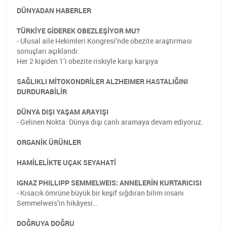
DÜNYADAN HABERLER
TÜRKİYE GİDEREK OBEZLEŞİYOR MU?
- Ulusal aile Hekimleri Kongresi’nde obezite araştırması
sonuçları açıklandı:
Her 2 kişiden 1’i obezite riskiyle karşı karşıya
SAĞLIKLI MİTOKONDRİLER ALZHEIMER HASTALIĞINI
DURDURABİLİR
DÜNYA DIŞI YAŞAM ARAYIŞI
- Gelinen Nokta: Dünya dışı canlı aramaya devam ediyoruz.
ORGANİK ÜRÜNLER
HAMİLELİKTE UÇAK SEYAHATİ
IGNAZ PHILLIPP SEMMELWEIS: ANNELERİN KURTARICISI
- Kısacık ömrüne büyük bir keşif sığdıran bilim insanı
Semmelweis’in hikâyesi…
DOĞRUYA DOĞRU