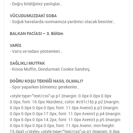
- Doğru bildiğimiz yanlışlar…
VÜCUDUMUZDAKİ SOBA
- Soğuk havalarda ısınmamıza yardımcı olacak besinler…
BALKAN FACİASI – 3. Bölüm
VARİS
- Varis ve tedavi yöntemleri…
SAĞLIKLI MUTFAK
- Kinoa Muffin, Dondurmalı Cookie Sandviç
DOĞRU KOŞU TEKNİĞİ NASIL OLMALI?
- Spor yaparken bilmemiz gerekenler…
<style type="text/css">p.p1 {margin: 0.0px 0.0px 0.0px
0.0px; font: 16.0px Akzidenz; color: #c91c1b} p.p2 {margin:
0.0px 0.0px 0.0px 0.0px; font: 11.0px Avenir} p.p3 {margin:
0.0px 0.0px 0.0px 17.0px; font: 11.0px Avenir} p.p4 {margin:
0.0px 0.0px 0.0px 14.2px; font: 11.0px Avenir} p.p5 {margin:
0.0px 0.0px 0.0px 0.0px; font: 11.0px Avenir; min-height:
15.0px} </style> <style type="text/css">p.p1 {margin: 0.0px