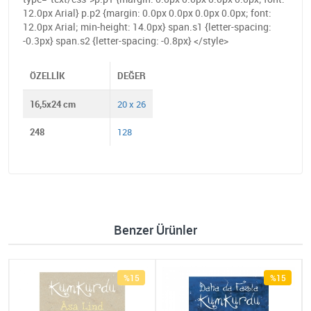
12.0px Arial} p.p2 {margin: 0.0px 0.0px 0.0px 0.0px; font:
12.0px Arial; min-height: 14.0px} span.s1 {letter-spacing:
-0.3px} span.s2 {letter-spacing: -0.8px} </style>
ÖZELLIK
DEĞER
16,5x24 cm
20 x 26
248
128
Benzer Ürünler
%15
%15