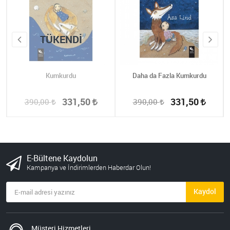
TÜKENDI
Kumkurdu
Daha da Fazla Kumkurdu
331,50
331,50
390,00
390,00
E-Bültene Kaydolun
Kampanya ve İndirimlerden Haberdar Olun!
Kaydol
Müşteri Hizmetleri