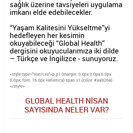
sağlık üzerine tavsiyeleri uygulama
imkanı elde edebilecekler.
“Yaşam Kalitesini Yükseltme”yi
hedefleyen her kesimin
okuyabileceği “Global Health”
dergisini okuyucularımıza iki dilde
– Türkçe ve İngilizce - sunuyoruz.
<style type="text/css">p.p1 {margin: 0.0px 0.0px 0.0px
0.0px; font: 16.0px Helvetica} span.s1 {color: #aa926a}
</style>
GLOBAL HEALTH NISAN
SAYISINDA NELER VAR?