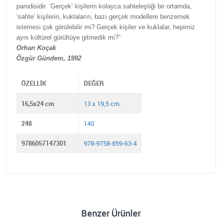
parodisidir. ‘Gerçek’ kişilerin kolayca sahteleştiği bir ortamda,
‘sahte’ kişilerin, kuklaların, bazı gerçek modellere benzemek
istemesi çok görülebilir mi? Gerçek kişiler ve kuklalar, hepimiz
aynı kültürel gürültüye gitmedik mi?”
Orhan Koçak
Özgür Gündem, 1992
ÖZELLIK
DEĞER
16,5x24 cm
13 x 19,5 cm.
248
140
9786057147301
978-9758-859-63-4
Benzer Ürünler