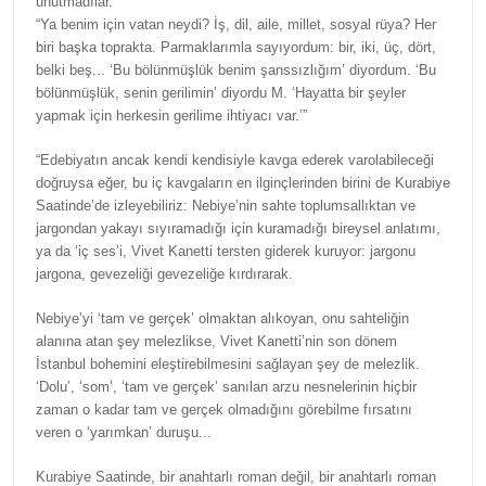
unutmadılar.”
“Ya benim için vatan neydi? İş, dil, aile, millet, sosyal rüya? Her
biri başka toprakta. Parmaklarımla sayıyordum: bir, iki, üç, dört,
belki beş... ‘Bu bölünmüşlük benim şanssızlığım’ diyordum. ‘Bu
bölünmüşlük, senin gerilimin’ diyordu M. ‘Hayatta bir şeyler
yapmak için herkesin gerilime ihtiyacı var.’”
“Edebiyatın ancak kendi kendisiyle kavga ederek varolabileceği
doğruysa eğer, bu iç kavgaların en ilginçlerinden birini de Kurabiye
Saatinde’de izleyebiliriz: Nebiye’nin sahte toplumsallıktan ve
jargondan yakayı sıyıramadığı için kuramadığı bireysel anlatımı,
ya da ‘iç ses’i, Vivet Kanetti tersten giderek kuruyor: jargonu
jargona, gevezeliği gevezeliğe kırdırarak.
Nebiye’yi ‘tam ve gerçek’ olmaktan alıkoyan, onu sahteliğin
alanına atan şey melezlikse, Vivet Kanetti’nin son dönem
İstanbul bohemini eleştirebilmesini sağlayan şey de melezlik.
‘Dolu’, ‘som’, ‘tam ve gerçek’ sanılan arzu nesnelerinin hiçbir
zaman o kadar tam ve gerçek olmadığını görebilme fırsatını
veren o ‘yarımkan’ duruşu...
Kurabiye Saatinde, bir anahtarlı roman değil, bir anahtarlı roman