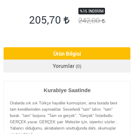
%15
İNDIRIM
205,70
242,00
Ürün Bilgisi
Yorumlar
(0)
Kurabiye Saatinde
Oralarda sık sık Türkçe hayaller kurmuştum, ama burada beni
tam kendilerinden saymadılar. Severlerdi "tam" lafını. "tam"
buralı. "tam" burjuva. "Tam ve gerçek". "Gerçek" İstanbullu.
GERÇEK yazar, GERÇEK şair. Melezler için, ürpertici sözler...
Yabancı olduğumu, akrabalarım unuttuğunda dahi, okumuşlar