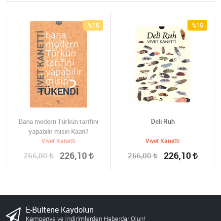
%15
%15
TÜKENDI
Bana modern Türkün tarifini
Deli Ruh
yapabilir misin Kaan?
Vivet Kanetti
Vivet Kanetti
226,10
226,10
266,00
266,00
E-Bültene Kaydolun
Kampanya ve İndirimlerden Haberdar Olun!