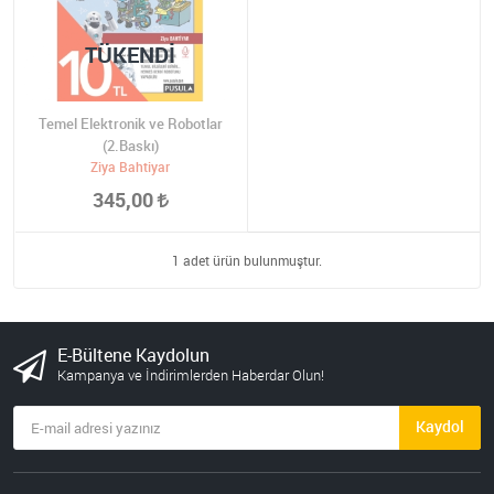
TÜKENDI
Temel Elektronik ve Robotlar
(2.Baskı)
Ziya Bahtiyar
345,00
1 adet ürün bulunmuştur.
E-Bültene Kaydolun
Kampanya ve İndirimlerden Haberdar Olun!
Kaydol