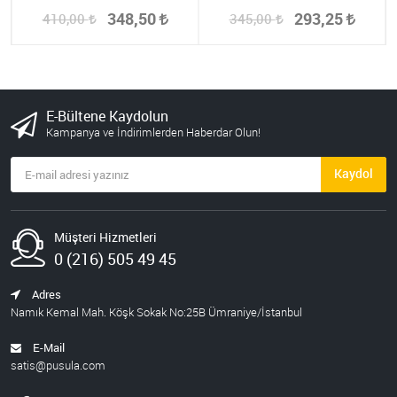
348,50
293,25
410,00
345,00
E-Bültene Kaydolun
Kampanya ve İndirimlerden Haberdar Olun!
Kaydol
Müşteri Hizmetleri
0 (216) 505 49 45
Adres
Namık Kemal Mah. Köşk Sokak No:25B Ümraniye/İstanbul
E-Mail
satis@pusula.com