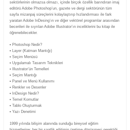
sektörlerinin olmazsa olmazı, içinde birçok özellik barındıran imaj
editörü Adobe Photoshop’un, gazete ve dergi sektörünün tüm
sayfa mizanpaj süreçlerini kolaylaştırıp hızlandırması ile fark
yaratan Adobe InDesing’ın ve diğer vektörel programlar arasından
becerileri ile sıyrılan Adobe Illustrator’ın inceliklerini bu kitap ile
öğrenebilecekler.
• Photoshop Nedir?
• Layer (Katman Mantığı)
• Seçim Menüsü
• Uygulamalı Tasarım Teknikleri
• Illustrator’ün Temelleri
• Seçim Mantığı
• Panel ve Menü Kullanımı
• Renkler ve Desenler
• InDesign Nedir?
• Temel Komutlar
• Tablo Oluşturmak
• Yazı Denetimi
1999 yılında bilişim alanında sunduğu bireysel eğitim
hizmetlerine; her bir saatlik eğitimin üretime dönüşmesi gerektiği