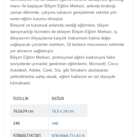
inancı ile başlayan Bilişim Eğitim Merkezi, ardında bıraktığı
zaman diliminde, çalışma sahasını genişleterek sektöre yön
veren eğitim kurumu olmuştur.
Bireysel ve kurumsal anlamda verdiği eğitimlere, bilişim
danışmanlığı hizmetini de ekleyen Bilişim Eğitim Merkezi, iş
dünyasının ihtiyaçlarına karşılık maksimum katma değer
sağlayacak çözümler üretirken, 10 binlerce mezununun sektörde
yer almasını sağlamıştır.
Bilişim Eğitim Merkezi, profesyonel eğitim kadrosuyla farklı
seviyelerde uzmanlık gerektiren eğitimlerini, Microsoft, Cisco,
Autodesk, Adobe, Corel, Sta, gibi firmaların uluslararası
yetkinliklerine sahip olarak, eğitim kalitesini en üst düzeyde
tutmaktadır.
ÖZELLIK
DEĞER
16,5x24 cm
16,5 x 24 cm.
248
348
9786057147301
978-9944-711-61-6