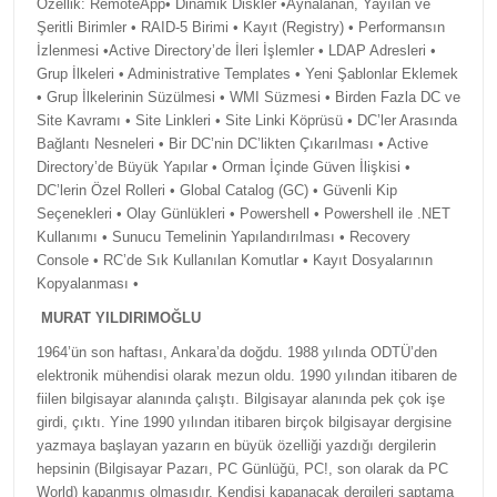
Özellik: RemoteApp• Dinamik Diskler •Aynalanan, Yayılan ve
Şeritli Birimler • RAID-5 Birimi • Kayıt (Registry) • Performansın
İzlenmesi •Active Directory’de İleri İşlemler • LDAP Adresleri •
Grup İlkeleri • Administrative Templates • Yeni Şablonlar Eklemek
• Grup İlkelerinin Süzülmesi • WMI Süzmesi • Birden Fazla DC ve
Site Kavramı • Site Linkleri • Site Linki Köprüsü • DC’ler Arasında
Bağlantı Nesneleri • Bir DC’nin DC’likten Çıkarılması • Active
Directory’de Büyük Yapılar • Orman İçinde Güven İlişkisi •
DC’lerin Özel Rolleri • Global Catalog (GC) • Güvenli Kip
Seçenekleri • Olay Günlükleri • Powershell • Powershell ile .NET
Kullanımı • Sunucu Temelinin Yapılandırılması • Recovery
Console • RC’de Sık Kullanılan Komutlar • Kayıt Dosyalarının
Kopyalanması •
MURAT YILDIRIMOĞLU
1964’ün son haftası, Ankara’da doğdu. 1988 yılında ODTÜ’den
elektronik mühendisi olarak mezun oldu. 1990 yılından itibaren de
fiilen bilgisayar alanında çalıştı. Bilgisayar alanında pek çok işe
girdi, çıktı. Yine 1990 yılından itibaren birçok bilgisayar dergisine
yazmaya başlayan yazarın en büyük özelliği yazdığı dergilerin
hepsinin (Bilgisayar Pazarı, PC Günlüğü, PC!, son olarak da PC
World) kapanmış olmasıdır. Kendisi kapanacak dergileri saptama