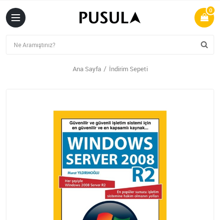
0
Ana Sayfa
İndirim Sepeti