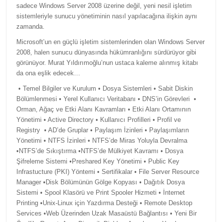
sadece Windows Server 2008 üzerine değil, yeni nesil işletim
sistemleriyle sunucu yönetiminin nasıl yapılacağına ilişkin aynı
zamanda.
Microsoft’un en güçlü işletim sistemlerinden olan Windows Server
2008, halen sunucu dünyasında hükümranlığını sürdürüyor gibi
görünüyor. Murat Yıldırımoğlu’nun ustaca kaleme alınmış kitabı
da ona eşlik edecek…
• Temel Bilgiler ve Kurulum • Dosya Sistemleri • Sabit Diskin
Bölümlenmesi • Yerel Kullanıcı Veritabanı • DNS’in Görevleri •
Orman, Ağaç ve Etki Alanı Kavramları • Etki Alanı Ortamının
Yönetimi • Active Directory • Kullanıcı Profilleri • Profil ve
Registry • AD’de Gruplar • Paylaşım İzinleri • Paylaşımların
Yönetimi • NTFS İzinleri • NTFS’de Miras Yoluyla Devralma
•NTFS’de Sıkıştırma •NTFS’de Mülkiyet Kavramı • Dosya
Şifreleme Sistemi •Preshared Key Yönetimi • Public Key
Infrastucture (PKI) Yöntemi • Sertifikalar • File Server Resource
Manager •Disk Bölümünün Gölge Kopyası • Dağıtık Dosya
Sistemi • Spool Klasörü ve Print Spooler Hizmeti • İnternet
Printing •Unix-Linux için Yazdırma Desteği • Remote Desktop
Services •Web Üzerinden Uzak Masaüstü Bağlantısı • Yeni Bir