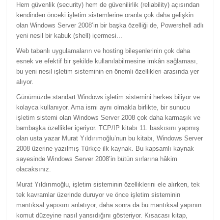
Hem güvenlik (security) hem de güvenilirlik (reliability) açısından
kendinden önceki işletim sistemlerine oranla çok daha gelişkin
olan Windows Server 2008’in bir başka özelliği de, Powershell adlı
yeni nesil bir kabuk (shell) içermesi...
Web tabanlı uygulamaların ve hosting bileşenlerinin çok daha
esnek ve efektif bir şekilde kullanılabilmesine imkân sağlaması,
bu yeni nesil işletim sisteminin en önemli özellikleri arasında yer
alıyor.
Günümüzde standart Windows işletim sistemini herkes biliyor ve
kolayca kullanıyor. Ama ismi aynı olmakla birlikte, bir sunucu
işletim sistemi olan Windows Server 2008 çok daha karmaşık ve
bambaşka özellikler içeriyor. TCP/IP kitabı 11. baskısını yapmış
olan usta yazar Murat Yıldırımoğlu’nun bu kitabı, Windows Server
2008 üzerine yazılmış Türkçe ilk kaynak. Bu kapsamlı kaynak
sayesinde Windows Server 2008’in bütün sırlarına hâkim
olacaksınız.
Murat Yıldırımoğlu, işletim sisteminin özelliklerini ele alırken, tek
tek kavramlar üzerinde duruyor ve önce işletim sisteminin
mantıksal yapısını anlatıyor, daha sonra da bu mantıksal yapının
komut düzeyine nasıl yansıdığını gösteriyor. Kısacası kitap,