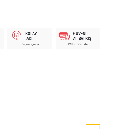
KOLAY
GÜVENLİ
İADE
ALIŞVERİŞ
15 gün içinde
128Bit SSL ile