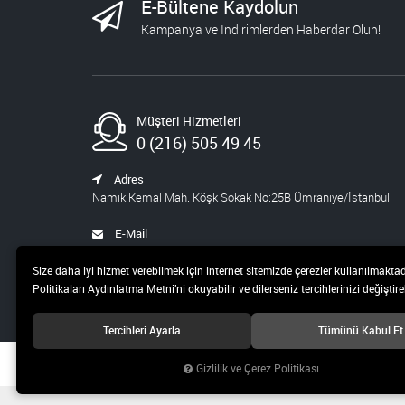
E-Bültene Kaydolun
Kampanya ve İndirimlerden Haberdar Olun!
Müşteri Hizmetleri
0 (216) 505 49 45
Adres
Namık Kemal Mah. Köşk Sokak No:25B Ümraniye/İstanbul
E-Mail
satis@pusula.com
Size daha iyi hizmet verebilmek için internet sitemizde çerezler kullanılmaktad
Politikaları Aydınlatma Metni’ni okuyabilir ve dilerseniz tercihlerinizi değiştireb
Tercihleri Ayarla
Tümünü Kabul Et
© 2019 Pusula 20 Teknoloji ve Yayıncılık A.Ş Tüm hakları saklıdır.
Gizlilik ve Çerez Politikası