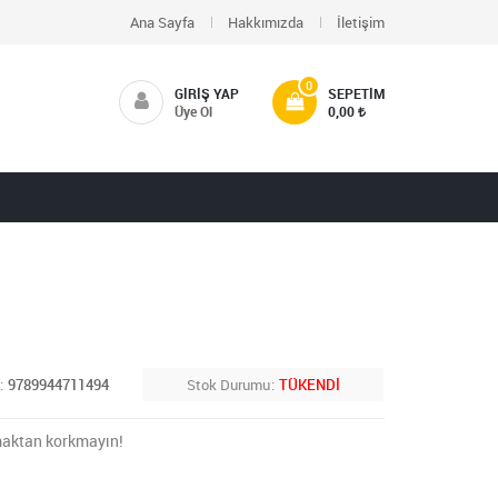
Ana Sayfa
Hakkımızda
İletişim
0
GIRIŞ YAP
SEPETIM
Üye Ol
0,00
9789944711494
Stok Durumu
TÜKENDİ
tmaktan korkmayın!