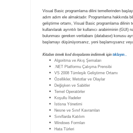
Visual Basic programlama dilini temellerinden başla
adım adım ele almaktadır. Programlama hakkında bili
geliştirme ortamı, Visual Basic programlama dilinin 
kullanılarak ayrıntılı bir kullanıcı arabiriminin (GUI) 
bulunması gereken veritabanı (
database
) konusu ayrı
başlamayı düşünüyorsanız, yeni başlamışsanız veya o
Kitabın örnek kod dosyalarını indirmek için
tıklayın…
Algoritma ve Akış Şemaları
.NET Platformu Çalışma Prensibi
VS 2008 Tümleşik Geliştirme Ortamı
Özellikler, Metotlar ve Olaylar
Değişken ve Sabitler
Temel Operatörler
Koşullu İfadeler
İstisna Yönetimi
Nesne ve Sınıf Kavramları
Sınıflarda Katılım
Windows Formları
Hata Türleri