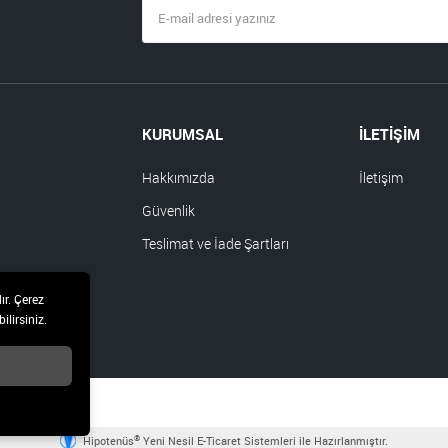
KURUMSAL
İLETİŞİM
Hakkımızda
İletişim
Güvenlik
Teslimat ve İade Şartları
ır. Çerez
ilirsiniz.
®
Hipotenüs
Yeni Nesil E-Ticaret Sistemleri ile Hazırlanmıştır.