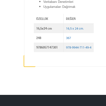
Veritabanı Denetimleri
Uygulamaları Dağıtmak
ÖZELLIK
DEĞER
16,5x24 cm
16,5 x 24 cm.
248
367
9786057147301
978-9944-711-49-4