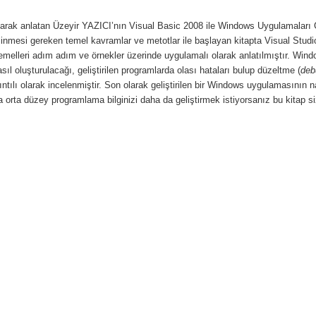
yarak anlatan Üzeyir YAZICI’nın Visual Basic 2008 ile Windows Uygulamaları 
nmesi gereken temel kavramlar ve metotlar ile başlayan kitapta Visual Studio
temelleri adım adım ve örnekler üzerinde uygulamalı olarak anlatılmıştır. Win
nasıl oluşturulacağı, geliştirilen programlarda olası hataları bulup düzeltme (
deb
ntılı olarak incelenmiştir. Son olarak geliştirilen bir Windows uygulamasının n
rta düzey programlama bilginizi daha da geliştirmek istiyorsanız bu kitap siz