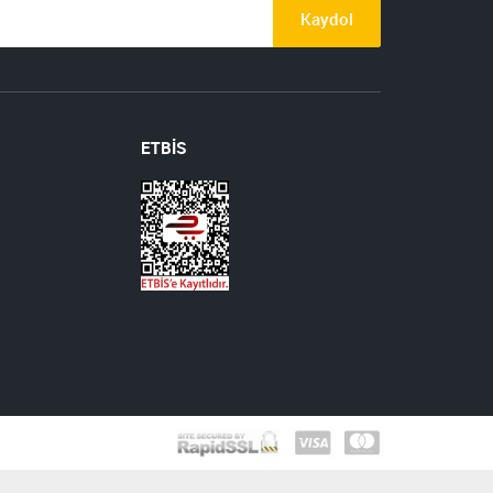
Kaydol
ETBİS