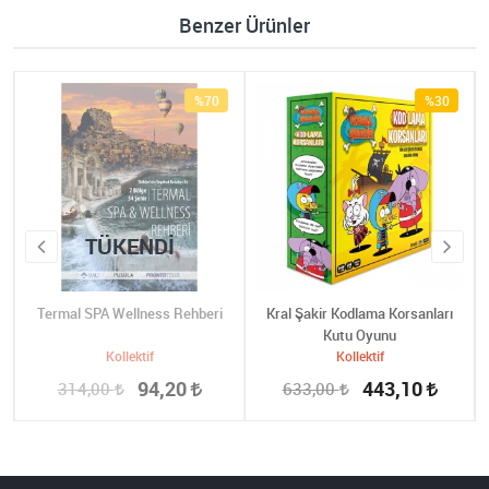
Benzer Ürünler
%70
%30
TÜKENDI
Termal SPA Wellness Rehberi
Kral Şakir Kodlama Korsanları
Kutu Oyunu
Kollektif
Kollektif
94,20
443,10
314,00
633,00