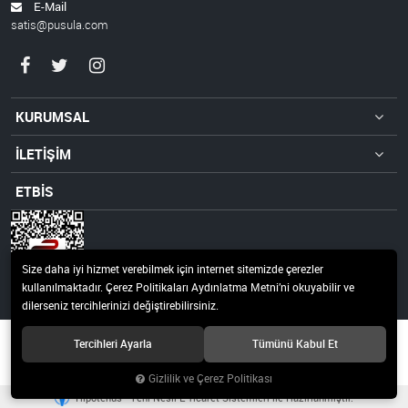
E-Mail
satis@pusula.com
KURUMSAL
İLETİŞİM
ETBİS
Size daha iyi hizmet verebilmek için internet sitemizde çerezler
kullanılmaktadır. Çerez Politikaları Aydınlatma Metni’ni okuyabilir ve
dilerseniz tercihlerinizi değiştirebilirsiniz.
© 2019 Pusula 20 Teknoloji ve Yayıncılık A.Ş Tüm hakları saklıdır.
Tercihleri Ayarla
Tümünü Kabul Et
Gizlilik ve Çerez Politikası
®
Hipotenüs
Yeni Nesil E-Ticaret Sistemleri ile Hazırlanmıştır.