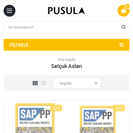
0
FILTRELE
Ana Sayfa
Selçuk Aslan
%15
%15