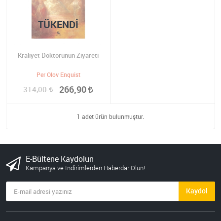
TÜKENDI
Kraliyet Doktorunun Ziyareti
Per Olov Enquist
266,90
314,00
1 adet ürün bulunmuştur.
E-Bültene Kaydolun
Kampanya ve İndirimlerden Haberdar Olun!
Kaydol