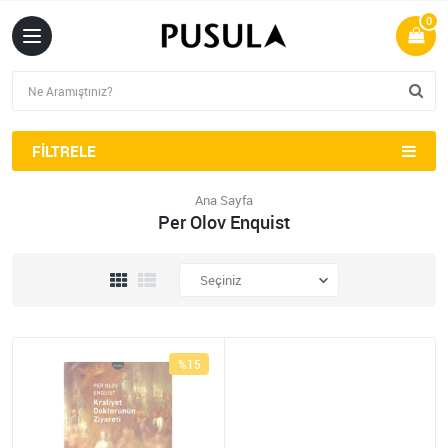
0
FILTRELE
Ana Sayfa
Per Olov Enquist
%15