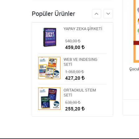
986,00
Popüler Ürünler
394,40
YAPAY ZEKA ŞİRKETİ
540,00
459,00
WEB VE INDESING
SETİ
Çocuk
1.068,00
427,20
ORTAOKUL STEM
SETİ
638,00
255,20
HİKAYE-ROMAN-ANI
OKUMA SETİ
1.809,00