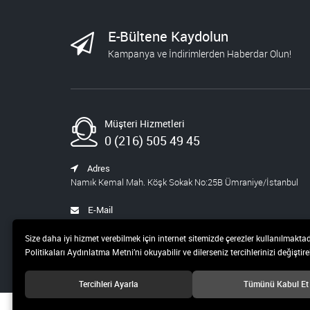
723,60
STEM ÖĞRETMEN
E-Bültene Kaydolun
SETİ
Kampanya ve İndirimlerden Haberdar Olun!
1.430,00
572,00
BLOKCHAİN SETİ 9
Müşteri Hizmetleri
986,00
394,40
0 (216) 505 49 45
YAPAY ZEKA ŞİRKETİ
Adres
Namık Kemal Mah. Köşk Sokak No:25B Ümraniye/İstanbul
540,00
459,00
E-Mail
satis@pusula.com
WEB VE INDESING
Size daha iyi hizmet verebilmek için internet sitemizde çerezler kullanılmaktad
SETİ
Politikaları Aydınlatma Metni’ni okuyabilir ve dilerseniz tercihlerinizi değiştireb
1.068,00
427,20
Tercihleri Ayarla
Tümünü Kabul Et
ORTAOKUL STEM
© 2019 Pusula 20 Teknoloji ve Yayıncılık A.Ş Tüm hakları saklıdır.