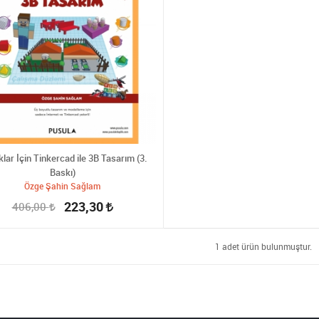
lar İçin Tinkercad ile 3B Tasarım (3.
Baskı)
Özge Şahin Sağlam
223,30
406,00
1 adet ürün bulunmuştur.