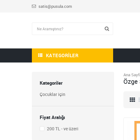
satis@pusula.com
KATEGORILER
Ana Sayf
HİKAYE-ROMAN-ANI
Özge 
OKUMA SETİ
Kategoriler
1.809,00
Çocuklar için
723,60
STEM ÖĞRETMEN
SETİ
Fiyat Aralığı
1.430,00
572,00
200 TL - ve üzeri
BLOKCHAİN SETİ 9