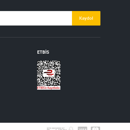
Kaydol
ETBİS