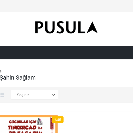
a
Şahin Sağlam
%45