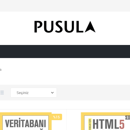
a
%15