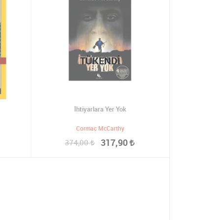
TÜKENDI
İhtiyarlara Yer Yok
Cormac McCarthy
317,90
374,00