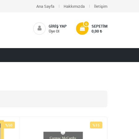
Ana Sayfa
Hakkımızda
İletişim
0
GIRIŞ YAP
SEPETIM
Üye Ol
0,00
%50
%15