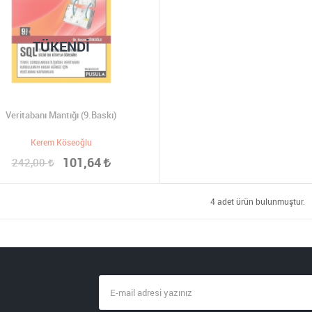
TÜKENDI
Veritabanı Mantığı (9.Baskı)
Kerem Köseoğlu
101,64
242,00
4 adet ürün bulunmuştur.