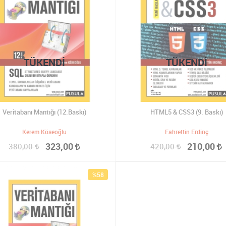
TÜKENDI
TÜKENDI
Veritabanı Mantığı (12.Baskı)
HTML5 & CSS3 (9. Baskı)
Kerem Köseoğlu
Fahrettin Erdinç
323,00
210,00
380,00
420,00
%58