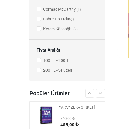
Cormac McCarthy
(1)
Fahrettin Erdinç
(1)
HİKAYE-ROMAN-ANI
OKUMA SETİ
Kerem Köseoğlu
(2)
1.809,00
723,60
Fiyat Aralığı
STEM ÖĞRETMEN
SETİ
100 TL - 200 TL
1.430,00
572,00
200 TL - ve üzeri
BLOKCHAİN SETİ 9
986,00
Popüler Ürünler
394,40
YAPAY ZEKA ŞİRKETİ
540,00
459,00