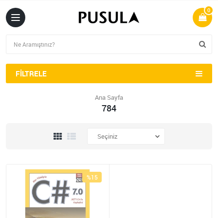
0
FILTRELE
Ana Sayfa
784
%15