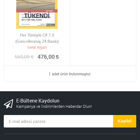
TÜKENDI
Her Yönüyle C# 7.0
(Güncellenmiş 24.Baskı)
Sefer Algan
476,00
560,00
1 adet ürün bulunmuştur.
E-Bültene Kaydolun
Kampanya ve İndirimlerden Haberdar Olun!
Kaydol