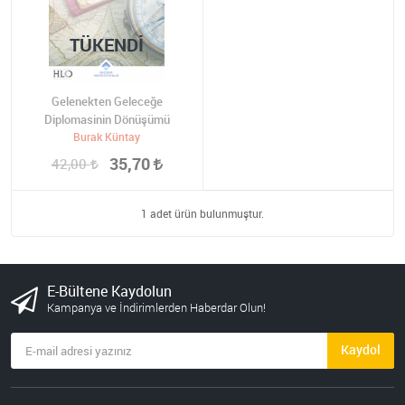
TÜKENDI
Gelenekten Geleceğe
Diplomasinin Dönüşümü
Burak Küntay
35,70
42,00
1 adet ürün bulunmuştur.
E-Bültene Kaydolun
Kampanya ve İndirimlerden Haberdar Olun!
Kaydol