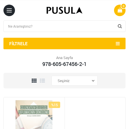
0
FILTRELE
Ana Sayfa
978-605-67456-2-1
%15