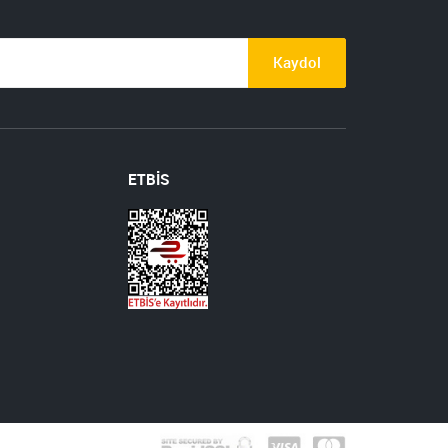
Kaydol
ETBİS