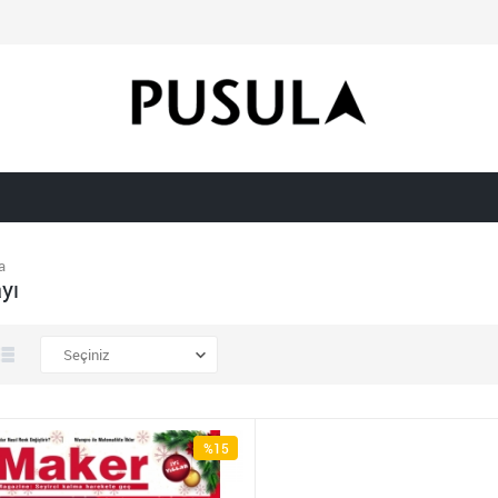
a
yı
%15