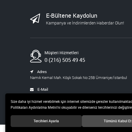
723,60
STEM ÖĞRETMEN
E-Bültene Kaydolun
SETİ
Kampanya ve İndirimlerden Haberdar Olun!
1.430,00
572,00
BLOKCHAİN SETİ 9
Müşteri Hizmetleri
986,00
394,40
0 (216) 505 49 45
YAPAY ZEKA ŞİRKETİ
Adres
Namık Kemal Mah. Köşk Sokak No:25B Ümraniye/İstanbul
540,00
459,00
E-Mail
satis@pusula.com
WEB VE INDESING
Size daha iyi hizmet verebilmek için internet sitemizde çerezler kullanılmaktad
SETİ
Politikaları Aydınlatma Metni’ni okuyabilir ve dilerseniz tercihlerinizi değiştireb
1.068,00
427,20
Tercihleri Ayarla
Tümünü Kabul Et
ORTAOKUL STEM
© 2019 Pusula 20 Teknoloji ve Yayıncılık A.Ş Tüm hakları saklıdır.