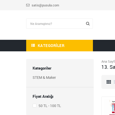
satis@pusula.com
KATEGORILER
Ana Sayf
HİKAYE-ROMAN-ANI
13. Sa
OKUMA SETİ
Kategoriler
1.809,00
STEM & Maker
723,60
STEM ÖĞRETMEN
SETİ
Fiyat Aralığı
1.430,00
572,00
50 TL - 100 TL
BLOKCHAİN SETİ 9