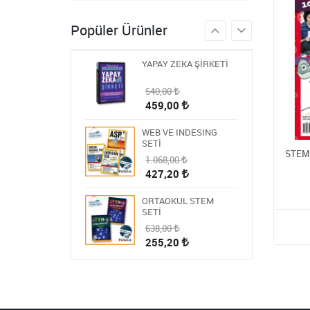
986,00
Popüler Ürünler
394,40
YAPAY ZEKA ŞİRKETİ
540,00
459,00
WEB VE INDESING
SETİ
STEM 
1.068,00
427,20
ORTAOKUL STEM
SETİ
638,00
255,20
HİKAYE-ROMAN-ANI
OKUMA SETİ
1.809,00