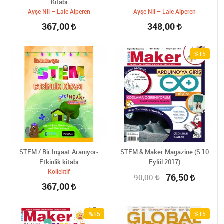
Kitabı
Ayşe Nil – Lale Alperen
Ayşe Nil – Lale Alperen
367,00
348,00
%15
STEM / Bir İnşaat Aranıyor-
STEM & Maker Magazine (S:10
Etkinlik kitabı
Eylül 2017)
Kollektif
76,50
90,00
367,00
%15
%15