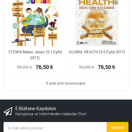
STEM & Maker Junior (S:1 Eylül
GLOBAL HEALTH (S:6 Eylül 2017)
2017)
76,50
76,50
90,00
90,00
8 adet ürün bulunmuştur.
E-Bültene Kaydolun
Kampanya ve İndirimlerden Haberdar Olun!
Kaydol