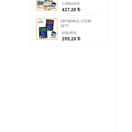
1.068,00
427,20
ORTAOKUL STEM
SETİ
638,00
255,20
HİKAYE-ROMAN-ANI
OKUMA SETİ
1.809,00
723,60
STEM ÖĞRETMEN
SETİ
1.430,00
572,00
BLOKCHAİN SETİ 9
986,00
394,40