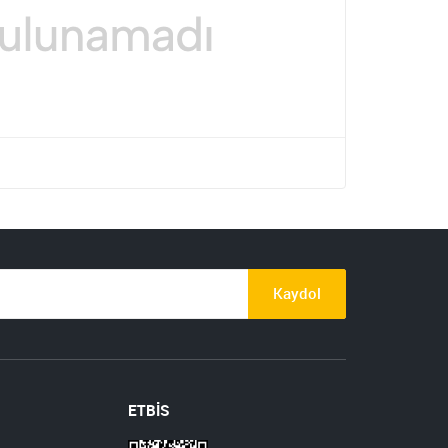
Kaydol
ETBİS