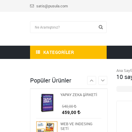
satis@pusula.com
HİKAYE-ROMAN-ANI
OKUMA SETİ
1.809,00
723,60
STEM ÖĞRETMEN
SETİ
1.430,00
KATEGORILER
572,00
BLOKCHAİN SETİ 9
Ana Sayf
10 sa
986,00
Popüler Ürünler
394,40
YAPAY ZEKA ŞİRKETİ
540,00
459,00
WEB VE INDESING
SETİ