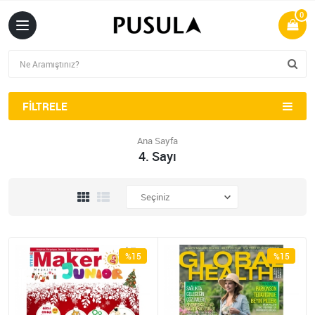
0
FILTRELE
Ana Sayfa
4. Sayı
%15
%15