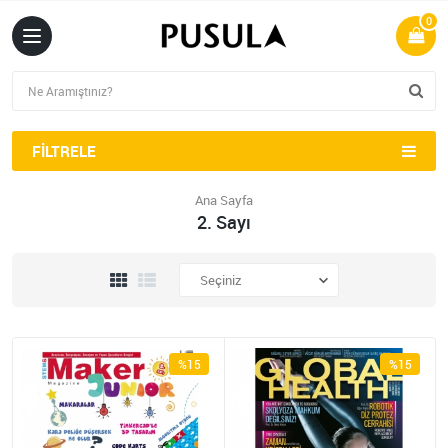
0
FILTRELE
Ana Sayfa
2. Sayı
%15
%15