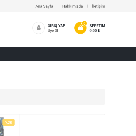
Ana Sayfa
Hakkımızda
İletişim
0
GIRIŞ YAP
SEPETIM
Üye Ol
0,00
%20