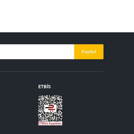
Kaydol
ETBİS