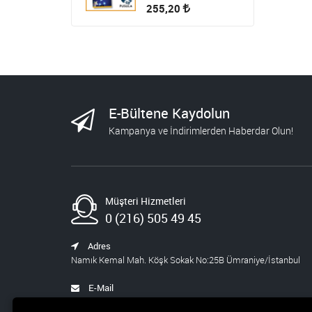
255,20
HİKAYE-ROMAN-ANI
OKUMA SETİ
1.809,00
723,60
STEM ÖĞRETMEN
E-Bültene Kaydolun
SETİ
Kampanya ve İndirimlerden Haberdar Olun!
1.430,00
572,00
BLOKCHAİN SETİ 9
Müşteri Hizmetleri
986,00
394,40
0 (216) 505 49 45
YAPAY ZEKA ŞİRKETİ
Adres
Namık Kemal Mah. Köşk Sokak No:25B Ümraniye/İstanbul
540,00
459,00
E-Mail
satis@pusula.com
WEB VE INDESING