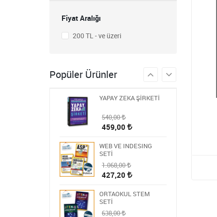
STEM ÖĞRETMEN
SETİ
Fiyat Aralığı
1.430,00
572,00
200 TL - ve üzeri
BLOKCHAİN SETİ 9
986,00
Popüler Ürünler
394,40
YAPAY ZEKA ŞİRKETİ
540,00
459,00
WEB VE INDESING
SETİ
1.068,00
427,20
ORTAOKUL STEM
SETİ
638,00