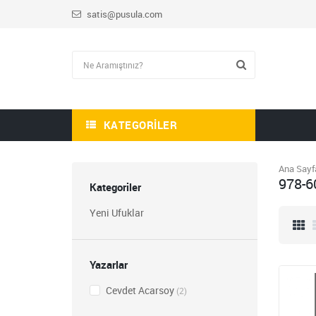
satis@pusula.com
KATEGORILER
Ana Sayf
978-6
Kategoriler
Yeni Ufuklar
HİKAYE-ROMAN-ANI
OKUMA SETİ
Yazarlar
1.809,00
Cevdet Acarsoy
723,60
(2)