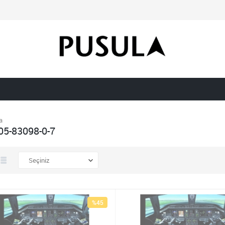
a
05-83098-0-7
%45