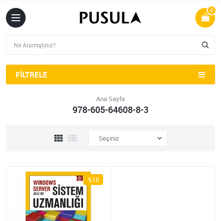
0
FILTRELE
Ana Sayfa
978-605-64608-8-3
%15