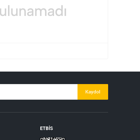
Kaydol
ETBİS