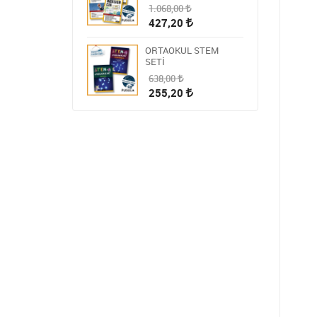
1.068,00
427,20
ORTAOKUL STEM
SETİ
638,00
255,20
HİKAYE-ROMAN-ANI
OKUMA SETİ
1.809,00
723,60
STEM ÖĞRETMEN
SETİ
1.430,00
572,00
BLOKCHAİN SETİ 9
986,00
394,40