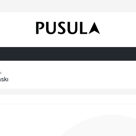
a
askı