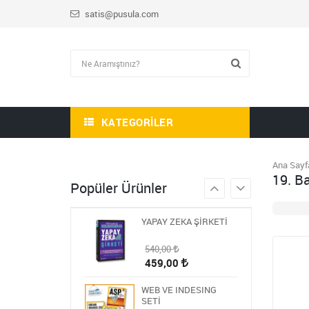
satis@pusula.com
HİKAYE-ROMAN-ANI
OKUMA SETİ
1.809,00
723,60
STEM ÖĞRETMEN
SETİ
1.430,00
KATEGORILER
572,00
BLOKCHAİN SETİ 9
Ana Sayf
19. B
986,00
Popüler Ürünler
394,40
YAPAY ZEKA ŞİRKETİ
540,00
459,00
WEB VE INDESING
SETİ