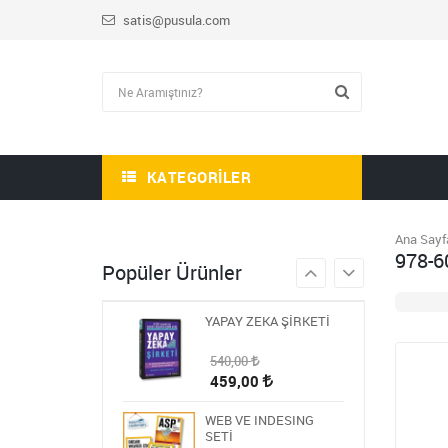
satis@pusula.com
HİKAYE-ROMAN-ANI
OKUMA SETİ
1.809,00
723,60
STEM ÖĞRETMEN
SETİ
1.430,00
KATEGORILER
572,00
BLOKCHAİN SETİ 9
Ana Sayf
978-6
986,00
Popüler Ürünler
394,40
YAPAY ZEKA ŞİRKETİ
540,00
459,00
WEB VE INDESING
SETİ