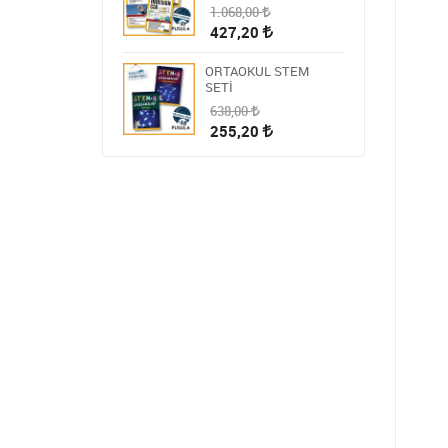
1.068,00
427,20
ORTAOKUL STEM
SETİ
638,00
255,20
HİKAYE-ROMAN-ANI
OKUMA SETİ
1.809,00
723,60
STEM ÖĞRETMEN
SETİ
1.430,00
572,00
BLOKCHAİN SETİ 9
986,00
394,40