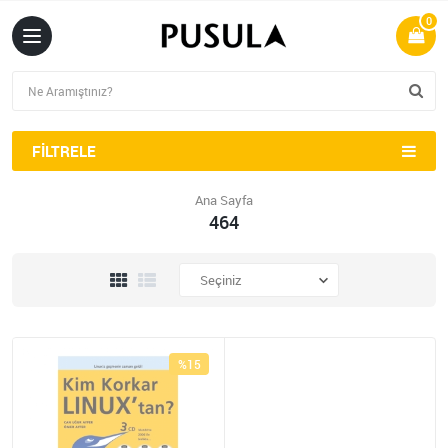
0
FILTRELE
Ana Sayfa
464
%15