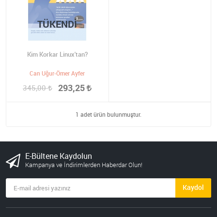
TÜKENDI
Kim Korkar Linux'tan?
Can Uğur-Ömer Ayfer
293,25
345,00
1 adet ürün bulunmuştur.
E-Bültene Kaydolun
Kampanya ve İndirimlerden Haberdar Olun!
Kaydol