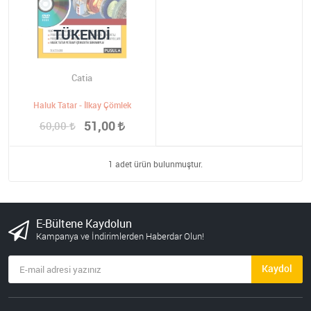
TÜKENDI
Catia
Haluk Tatar - İlkay Çömlek
51,00
60,00
1 adet ürün bulunmuştur.
E-Bültene Kaydolun
Kampanya ve İndirimlerden Haberdar Olun!
Kaydol