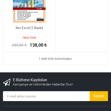
İleri Excel (1.Baskı)
Okan Emir
138,00
345,00
1 adet ürün bulunmuştur.
E-Bültene Kaydolun
Kampanya ve İndirimlerden Haberdar Olun!
Kaydol