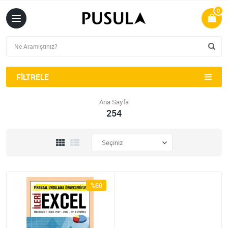
0
FILTRELE
Ana Sayfa
254
%60