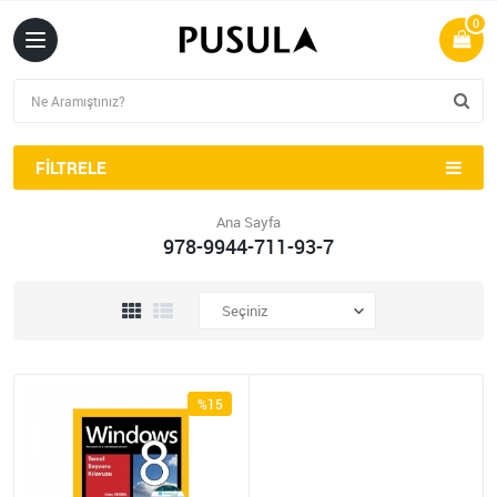
0
FILTRELE
Ana Sayfa
978-9944-711-93-7
%15