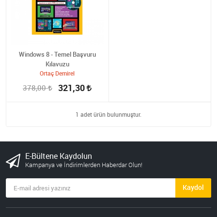
Windows 8 - Temel Başvuru
Kılavuzu
Ortaç Demirel
321,30
378,00
1 adet ürün bulunmuştur.
E-Bültene Kaydolun
Kampanya ve İndirimlerden Haberdar Olun!
Kaydol