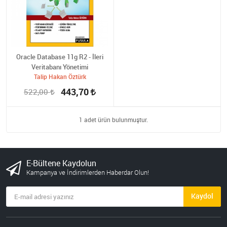
Oracle Database 11g R2 - İleri
Veritabanı Yönetimi
Talip Hakan Öztürk
443,70
522,00
1 adet ürün bulunmuştur.
E-Bültene Kaydolun
Kampanya ve İndirimlerden Haberdar Olun!
Kaydol