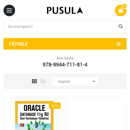
0
FILTRELE
Ana Sayfa
978-9944-711-81-4
%15