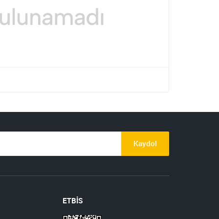
Kaydol
ETBİS