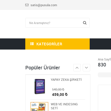
satis@pusula.com
HİKAYE-ROMAN-ANI
OKUMA SETİ
1.809,00
723,60
STEM ÖĞRETMEN
SETİ
1.430,00
KATEGORILER
572,00
BLOKCHAİN SETİ 9
Ana Sayf
830
986,00
Popüler Ürünler
394,40
YAPAY ZEKA ŞİRKETİ
540,00
459,00
WEB VE INDESING
SETİ