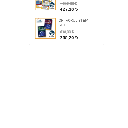
1.068,00
427,20
ORTAOKUL STEM
SETİ
638,00
255,20
HİKAYE-ROMAN-ANI
OKUMA SETİ
1.809,00
723,60
STEM ÖĞRETMEN
SETİ
1.430,00
572,00
BLOKCHAİN SETİ 9
986,00
394,40