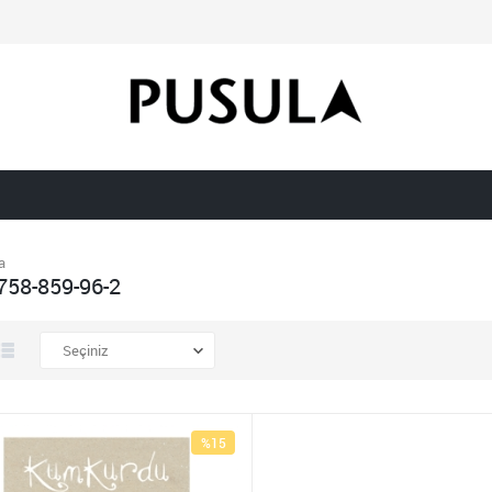
a
758-859-96-2
%15