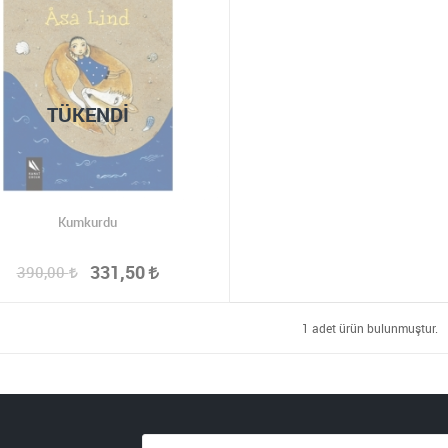
TÜKENDI
Kumkurdu
331,50
390,00
1 adet ürün bulunmuştur.