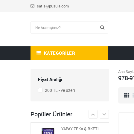
satis@pusula.com
HİKAYE-ROMAN-ANI
OKUMA SETİ
1.809,00
KATEGORILER
723,60
STEM ÖĞRETMEN
Ana Sayf
SETİ
978-9
Fiyat Aralığı
1.430,00
572,00
200 TL - ve üzeri
BLOKCHAİN SETİ 9
986,00
Popüler Ürünler
394,40
YAPAY ZEKA ŞİRKETİ