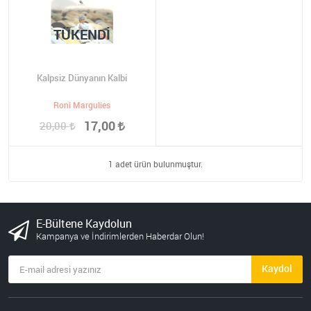
TÜKENDI
Kalpsiz Dünyanın Kalbi
Roni Margulies
17,00
20,00
1 adet ürün bulunmuştur.
E-Bültene Kaydolun
Kampanya ve İndirimlerden Haberdar Olun!
Kaydol