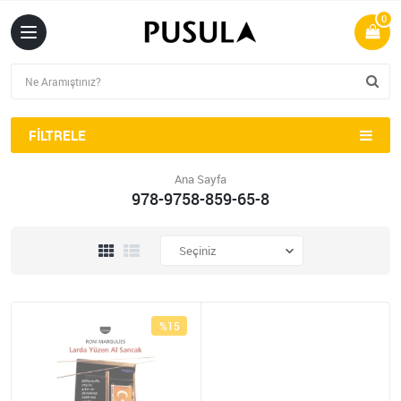
0
FILTRELE
Ana Sayfa
978-9758-859-65-8
%15