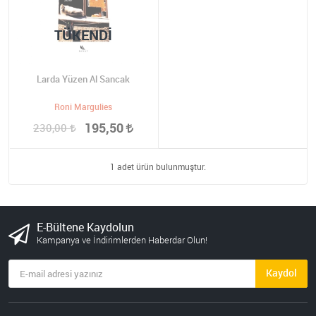
TÜKENDI
Larda Yüzen Al Sancak
Roni Margulies
195,50
230,00
1 adet ürün bulunmuştur.
E-Bültene Kaydolun
Kampanya ve İndirimlerden Haberdar Olun!
Kaydol