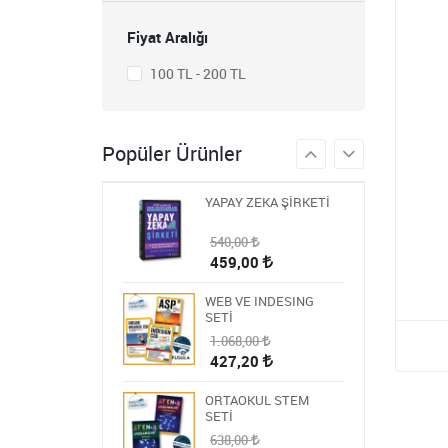
STEM ÖĞRETMEN
SETİ
Fiyat Aralığı
1.430,00
572,00
100 TL - 200 TL
BLOKCHAİN SETİ 9
986,00
Popüler Ürünler
394,40
YAPAY ZEKA ŞİRKETİ
540,00
459,00
WEB VE INDESING
SETİ
1.068,00
427,20
ORTAOKUL STEM
SETİ
638,00