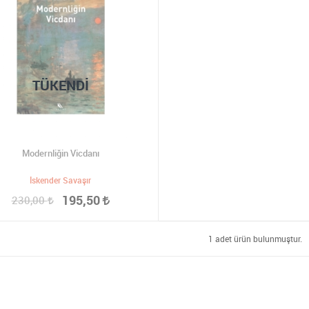
TÜKENDI
Modernliğin Vicdanı
İskender Savaşır
195,50
230,00
1 adet ürün bulunmuştur.