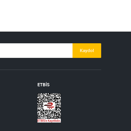
Kaydol
ETBİS