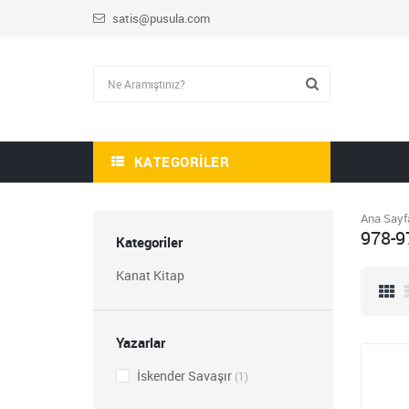
satis@pusula.com
KATEGORILER
Ana Sayf
978-9
Kategoriler
Kanat Kitap
HİKAYE-ROMAN-ANI
OKUMA SETİ
Yazarlar
1.809,00
İskender Savaşır
723,60
(1)