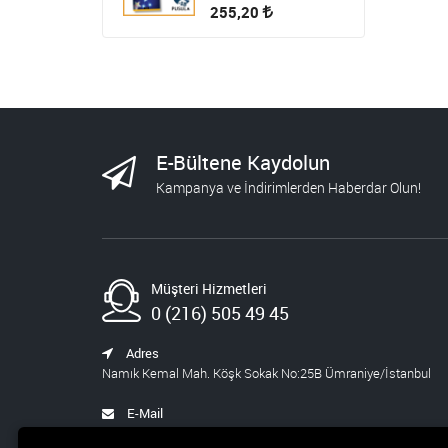
255,20
HİKAYE-ROMAN-ANI
OKUMA SETİ
1.809,00
723,60
STEM ÖĞRETMEN
E-Bültene Kaydolun
SETİ
Kampanya ve İndirimlerden Haberdar Olun!
1.430,00
572,00
BLOKCHAİN SETİ 9
Müşteri Hizmetleri
986,00
394,40
0 (216) 505 49 45
YAPAY ZEKA ŞİRKETİ
Adres
Namık Kemal Mah. Köşk Sokak No:25B Ümraniye/İstanbul
540,00
459,00
E-Mail
satis@pusula.com
WEB VE INDESING