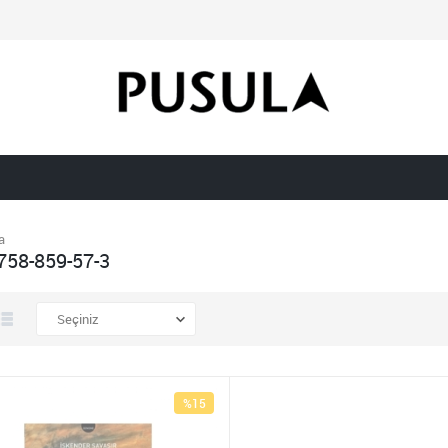
a
758-859-57-3
%15